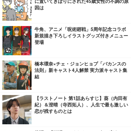
に置いてきぼりにされた45歳女性の不調の原
因は
牛角、アニメ「呪術廻戦」5周年記念コラボ
新規描き下ろしイラストグッズ付きメニュー
登場
橋本環奈×チェ・ジョンヒョプ「バカンスの
法則」新キャスト4人解禁 実力派キャスト集
結
【ラストノート 第1話あらすじ】葵（内田有
紀）＆澄晴（寺西拓人）、人生で最も激しい
恋が残すものとは