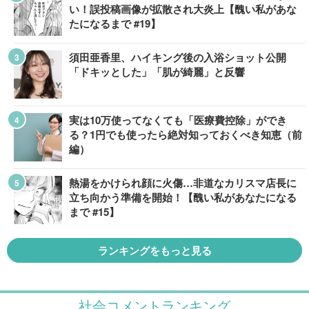
い！誤投稿画像が拡散され大炎上【醜い私があな
たになるまで #19】
須田亜香里、ハイキング後の入浴ショット公開
「ドキッとした」「肌が綺麗」と反響
実は10万使ってなくても「医療費控除」ができ
る？1円でも使ったら絶対知っておくべき知恵（前
編）
熱湯をかけられ顔に火傷…非道なカリスマ店長に
立ち向かう準備を開始！【醜い私があなたになる
まで #15】
ランキングをもっと見る