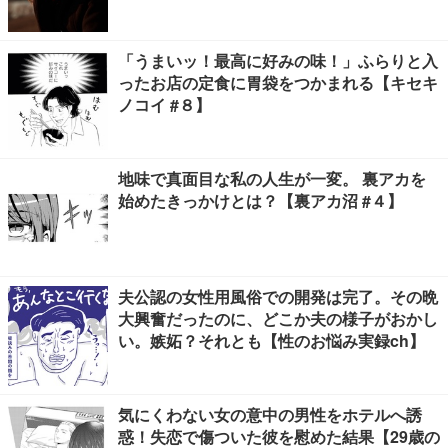
「うまいッ！最高に好みの味！」ふらりと入
ったお店の定食に胃袋をつかまれる【キセキ
ノコイ #８】
地味で真面目な私の人生が一変。 裏アカを
始めたきっかけとは？【裏アカ沼 #４】
夫公認の女性用風俗での開発は完了。その晩
大興奮だったのに、どこか夫の様子がおかし
い。嫉妬？それとも【性のお悩み実録ch】
気にくわない女の意中の男性をホテルへ誘
惑！失恋で傷ついた彼を慰めた結果【29歳の