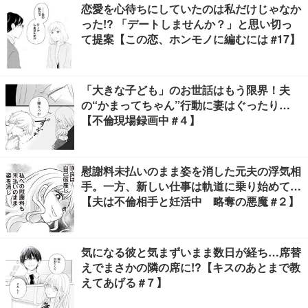
恋愛を心待ちにしていたのは私だけじゃなか
った!? 「デートしませんか？」と思い切っ
て提案【この恋、ホンモノに編むには #17】
「大きな子ども」のお世話はもう限界！夫
の“かまってちゃん”行動に妻はぐったり…
【不倫現場録画中 #４】
慰謝料未払いのまま姿を消した元夫の浮気相
手。一方、新しい仕事は軌道に乗り始めて…
【夫は不倫相手と妊活中 略奪の悪魔 #２】
気になる彼と気まずいまま数日が経ち…席替
えでまさかの隣の席に!?【キスのあとまで教
えてあげる #７】