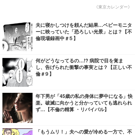
《東京カレンダー》
夫に寝かしつけを頼んだ結果…ベビーモニタ
ーに映っていた「恐ろしい光景」とは？【不
倫現場録画中 #５】
何がどうなってるの…!? 病院で目を覚ま
し、告げられた衝撃の事実とは？【正しい不
倫 #９】
年下男が「45歳の私の身体に夢中になる」快
楽。破滅に向かうと分かっていても逃れられ
ず…【不倫の精算 ・リバイバル】
「もうムリ！」夫への愛が冷める一方で、不