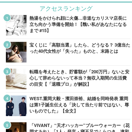
アクセスランキング
熱湯をかけられ顔に火傷…非道なカリスマ店長に
立ち向かう準備を開始！【醜い私があなたになる
まで #15】
宝くじに「高額当選」したら、どうなる？ 3億当た
った40代女性が「失った」ものと、末路とは
転職を考えたとき、貯蓄額が「200万円」ないと安
心して辞めらないって本当？無収入期間の生活費
の目安【「退職プロ」が解説】
WEST.重岡大毅・濱田崇裕、結婚を同時発表 重岡
は第1子誕生伝える「決して当たり前ではない、尊
いものでした」【全文】
「VIVANT」“天才ハッカー”ブルーウォーカー（花
岡すみれ）「1人」発言・寝不足でふらつき…違和