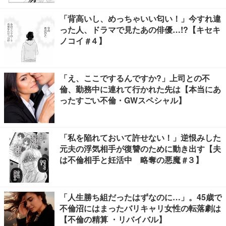
「背高いし、めっちゃいい匂い！」今すれ違
った人、ドラマで見たあの俳優…!?【キセキ
ノコイ #４】
「え、ここでするんですか?」上司との不
倫、勤務中に連れて行かれた先は【本当にあ
ったすごい不倫・GWスペシャル】
「私を陥れておいて許せない！」逆恨みした
元夫の浮気相手が復讐のために動き出す【夫
は不倫相手と妊活中 略奪の悪魔 #３】
「人生勝ち組だったはずなのに…」。45歳で
不倫沼にはまったバリキャリ女性の転落劇は
【不倫の精算 ・リバイバル】