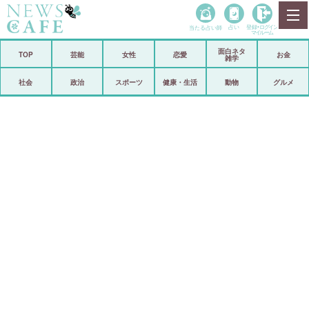
当たる占い師
占い
登録•
ログイン
マイルーム
面白ネタ
ホーム
TOP
芸能
女性
恋愛
お金
雑学
社会
政治
社会
政治
スポーツ
健康・生活
動物
グルメ
経済
海外
芸能
スポーツ
恋愛
ビックリ
コメントポスト
アリ／ナシ
リリース
ショップ
登録・ログイン/マイルーム