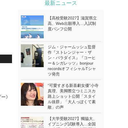
最新ニュース
【高校受験2027】滋賀県立
高、Web出願導入…入試制
度パンフ公開
ジム・ジャームッシュ監督
作『ストレンジャー・ザ
ン・パラダイス』『コーヒ
ー＆シガレッツ』bonjour
recordsオフィシャルTシャ
.
ツ発売
“可愛すぎる新喜劇女優”小寺
真理、美脚際立つミニスカ
路上ショット公開「スタイ
ダー》
ル抜群」「大人っぽくて素
敵」の声
【大学受験2027】獨協大、
イブニング試験導入…全国