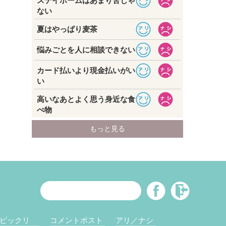
ビックリ
コメントポスト
アリ／ナシ