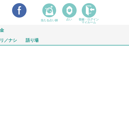
占い
登録・ログイン
当たる占い師
マイルーム
金
リ／ナシ
語り場