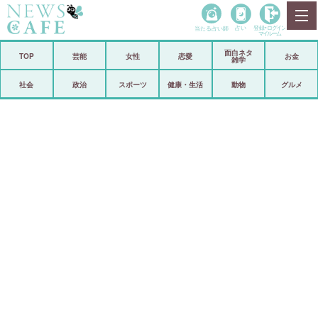
当たる占い師
占い
登録•
ログイン
マイルーム
面白ネタ
ホーム
TOP
芸能
女性
恋愛
お金
雑学
社会
政治
社会
政治
スポーツ
健康・生活
動物
グルメ
経済
海外
芸能
スポーツ
恋愛
ビックリ
コメントポスト
アリ／ナシ
リリース
ショップ
登録・ログイン/マイルーム