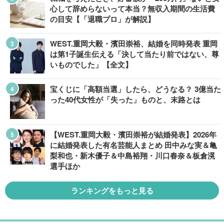
心して辞めらないって本当？無収入期間の生活費
の目安【「退職プロ」が解説】
WEST.重岡大毅・濱田崇裕、結婚を同時発表 重岡
は第1子誕生伝える「決して当たり前ではない、尊
いものでした」【全文】
宝くじに「高額当選」したら、どうなる？ 3億当た
った40代女性が「失った」ものと、末路とは
【WEST.重岡大毅・濱田崇裕が結婚発表】2026年
に結婚発表した有名芸能人まとめ 田中みな実＆亀
梨和也・新木優子＆中島裕翔・川口春奈＆板倉滉
選手ほか
ランキングをもっと見る