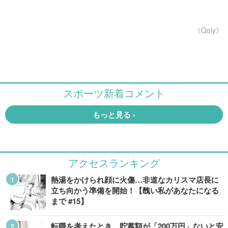
《Qoly》
アクセスランキング
熱湯をかけられ顔に火傷…非道なカリスマ店長に
立ち向かう準備を開始！【醜い私があなたになる
まで #15】
転職を考えたとき、貯蓄額が「200万円」ないと安