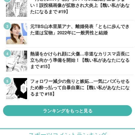
い！誤投稿画像が拡散され大炎上【醜い私があな
たになるまで #19】
元TBS山本里菜アナ、離婚発表「ともに歩んでき
た道は宝物」2022年に一般男性と結婚
熱湯をかけられ顔に火傷…非道なカリスマ店長に
立ち向かう準備を開始！【醜い私があなたになる
まで #15】
フォロワー減少の焦りと嫉妬…一気にバズらせる
ため酔っ払って自暴自棄に【醜い私があなたにな
るまで #18】
ランキングをもっと見る