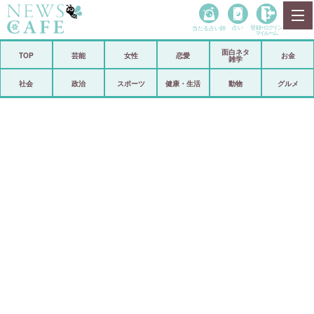
当たる占い師
占い
登録•
ログイン
マイルーム
面白ネタ
ホーム
TOP
芸能
女性
恋愛
お金
雑学
社会
政治
社会
政治
スポーツ
健康・生活
動物
グルメ
経済
海外
芸能
スポーツ
恋愛
ビックリ
コメントポスト
アリ／ナシ
リリース
ショップ
登録・ログイン/マイルーム