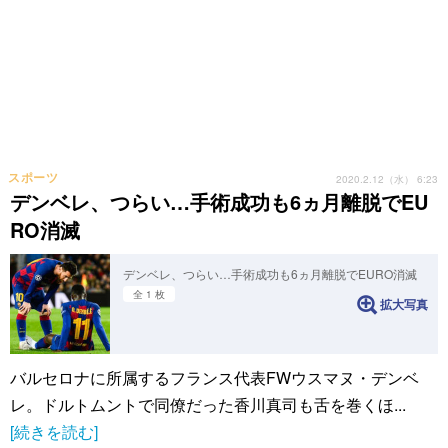
スポーツ
2020.2.12（水） 6:23
デンベレ、つらい…手術成功も6ヵ月離脱でEU
RO消滅
デンベレ、つらい…手術成功も6ヵ月離脱でEURO消滅
全 1 枚
拡大写真
バルセロナに所属するフランス代表FWウスマヌ・デンベ
レ。ドルトムントで同僚だった香川真司も舌を巻くほ...
[続きを読む]