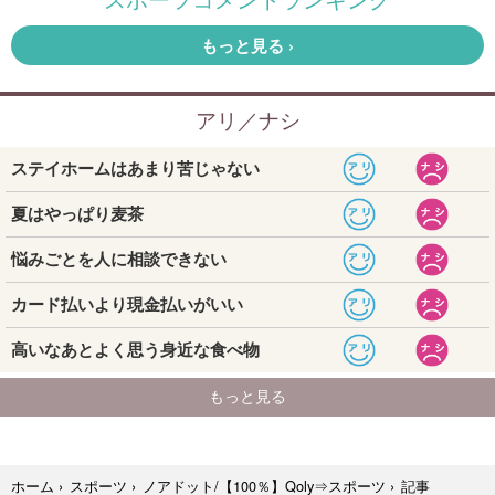
記事
ホーム
›
スポーツ
›
ノアドット/【100％】Qoly⇒スポーツ
›