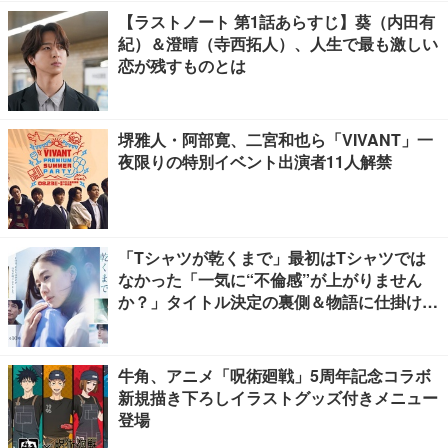
【ラストノート 第1話あらすじ】葵（内田有
紀）＆澄晴（寺西拓人）、人生で最も激しい
恋が残すものとは
堺雅人・阿部寛、二宮和也ら「VIVANT」一
夜限りの特別イベント出演者11人解禁
「Tシャツが乾くまで」最初はTシャツでは
なかった「一気に“不倫感”が上がりません
か？」タイトル決定の裏側＆物語に仕掛けた
ユニークな視点【脚本家・生方美久氏インタ
ビュー】
牛角、アニメ「呪術廻戦」5周年記念コラボ
新規描き下ろしイラストグッズ付きメニュー
登場