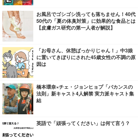
お風呂でゴシゴシ洗っても落ちません！40代
50代の「夏の体臭対策」に効果的な食品とは
【皮膚ガス研究の第一人者が解説】
「お母さん、休憩ばっかりじゃん！」中3娘
に置いてきぼりにされた45歳女性の不調の原
因は
橋本環奈×チェ・ジョンヒョプ「バカンスの
法則」新キャスト4人解禁 実力派キャスト集
結
英語で「頑張ってください」は何て言う？