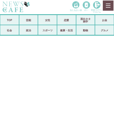
当たる占い師
占い
登録•
ログイン
マイルーム
面白ネタ
ホーム
TOP
芸能
女性
恋愛
お金
雑学
社会
政治
社会
政治
スポーツ
健康・生活
動物
グルメ
経済
海外
芸能
スポーツ
恋愛
ビックリ
コメントポスト
アリ／ナシ
リリース
ショップ
登録・ログイン/マイルーム