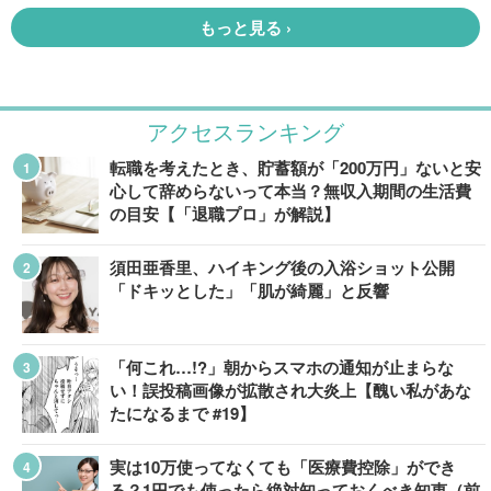
アクセスランキング
転職を考えたとき、貯蓄額が「200万円」ないと安
心して辞めらないって本当？無収入期間の生活費
の目安【「退職プロ」が解説】
須田亜香里、ハイキング後の入浴ショット公開
「ドキッとした」「肌が綺麗」と反響
「何これ…!?」朝からスマホの通知が止まらな
い！誤投稿画像が拡散され大炎上【醜い私があな
たになるまで #19】
実は10万使ってなくても「医療費控除」ができ
る？1円でも使ったら絶対知っておくべき知恵（前