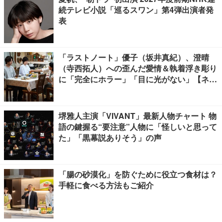
続テレビ小説「巡るスワン」第4弾出演者発
表
「ラストノート」優子（坂井真紀）、澄晴
（寺西拓人）への歪んだ愛情＆執着浮き彫り
に「完全にホラー」「目に光がない」【ネタ
バレあり】
堺雅人主演「VIVANT」最新人物チャート 物
語の鍵握る“要注意”人物に「怪しいと思って
た」「黒幕説ありそう」の声
「腸の砂漠化」を防ぐために役立つ食材は？
手軽に食べる方法もご紹介