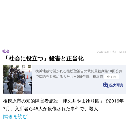
社会
2020.2.5（水） 12:13
「社会に役立つ」殺害と正当化
横浜地裁で開かれる植松聖被告の裁判員裁判第10回公判
で傍聴券を求める人たち＝5日午前、横浜市
全 1 枚
拡大写真
相模原市の知的障害者施設「津久井やまゆり園」で2016年
7月、入所者ら45人が殺傷された事件で、殺人...
[続きを読む]