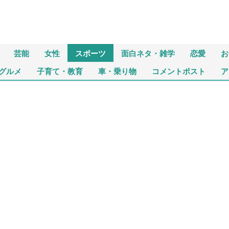
芸能
女性
スポーツ
面白ネタ・雑学
恋愛
お
グルメ
子育て・教育
車・乗り物
コメントポスト
ア