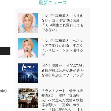
最新ニュース
キンプリ高橋海人「ありえ
ない」コラボ実現に感激
「3、4回生まれ変わっても
できない」
キンプリ高橋海人、ベネツ
ィアで受けた刺激「すごく
インスピレーション溢れる
街」
IMP.主演舞台「IMPACT26」
新橋演舞場公演が決定 新た
な演出を加えパワーアップ
「ラストノート」優子（坂
oly》
井真紀）、澄晴（寺西拓
人）への歪んだ愛情＆執着
浮き彫りに「完全にホラ
ー」「目に光がない」【ネ