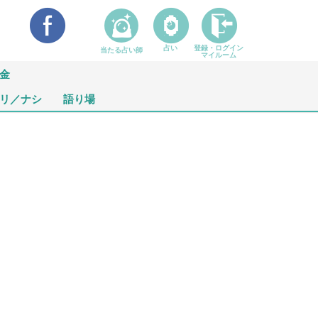
占い
登録・ログイン
当たる占い師
マイルーム
金
リ／ナシ
語り場