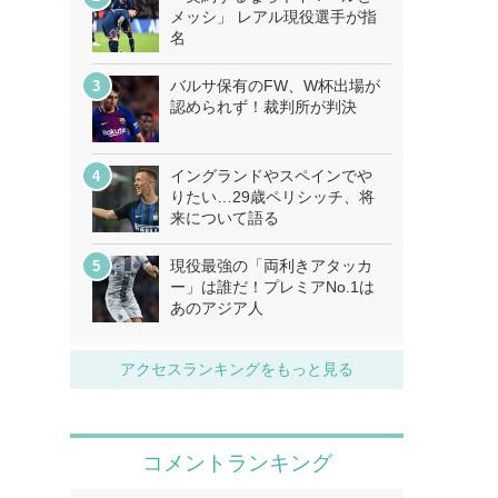
メッシ」 レアル現役選手が指
名
バルサ保有のFW、W杯出場が
認められず！裁判所が判決
イングランドやスペインでや
りたい…29歳ペリシッチ、将
来について語る
現役最強の「両利きアタッカ
ー」は誰だ！プレミアNo.1は
あのアジア人
アクセスランキングをもっと見る