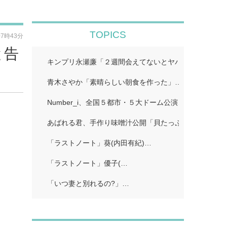
TOPICS
07時43分
と告
キンプリ永瀬廉「２週間会えてないとヤバいってなる」
青木さやか「素晴らしい朝食を作った」…
Number_i、全国５都市・５大ドーム公演…
あばれる君、手作り味噌汁公開「貝たっぷりで美味しそ
「ラストノート」葵(内田有紀)…
「ラストノート」優子(…
「いつ妻と別れるの?」…