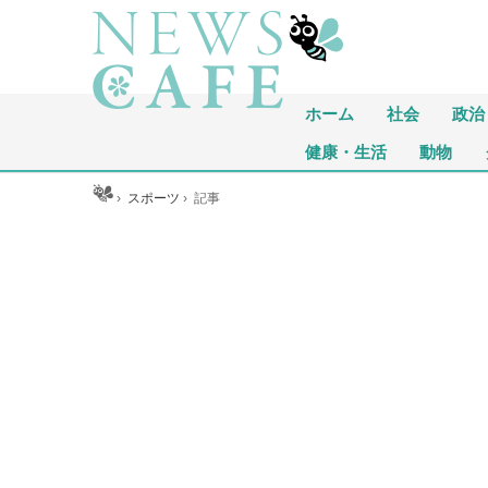
ホーム
社会
政治
健康・生活
動物
ホーム
›
スポーツ
›
記事