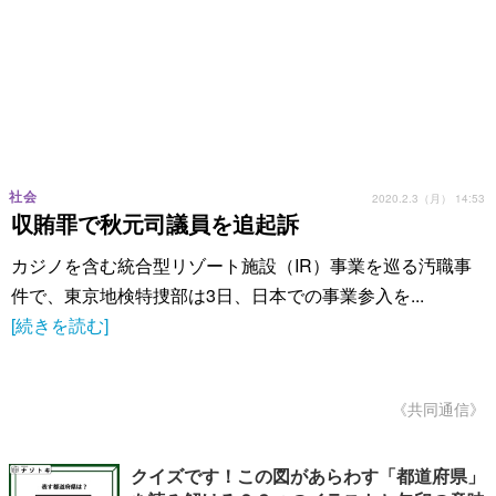
社会
2020.2.3（月） 14:53
収賄罪で秋元司議員を追起訴
カジノを含む統合型リゾート施設（IR）事業を巡る汚職事
件で、東京地検特捜部は3日、日本での事業参入を...
[続きを読む]
《共同通信》
クイズです！この図があらわす「都道府県」