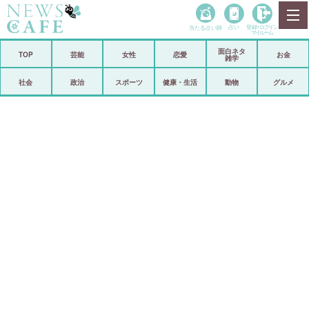
当たる占い師
占い
登録•
ログイン
マイルーム
面白ネタ
ホーム
TOP
芸能
女性
恋愛
お金
雑学
社会
政治
社会
政治
スポーツ
健康・生活
動物
グルメ
経済
海外
芸能
スポーツ
恋愛
ビックリ
コメントポスト
アリ／ナシ
リリース
ショップ
登録・ログイン/マイルーム