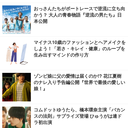
おっさんたちがボートレースで逆流に立ち向
かう？ 大人の青春物語『逆流の男たち』日
本公開
マイナス10歳のファッションとヘアメイクを
しよう！「若さ・キレイ・健康」のループを
生み出すマインドの作り方
ゾンビ娘に父の愛情は届くのか!? 花江夏樹
のナレ入り予告編公開『世界で最後の愛しい
娘！』
コムドットゆうたら、橋本環奈主演「バカン
スの法則」サプライズ登場 ひゅうがは連ド
ラ初出演