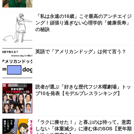
「私は永遠の16歳」こそ最高のアンチエイジ
ング！頑張り過ぎない心理学的「健康長寿」
の秘訣
英語で「アメリカンドッグ」は何て言う？
読者が選ぶ「好きな歴代フジ木曜劇場」トッ
プ10を発表【モデルプレスランキング】
「ラクに痩せた！」と喜ぶのは待って。意図
しない「体重減少」に潜む体のSOS【更年期