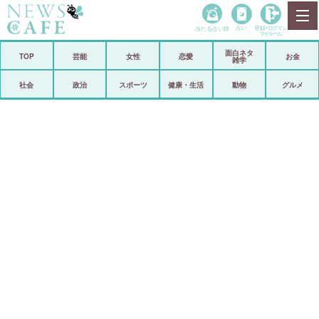
当たる占い師
占い
登録•
ログイン
マイルーム
面白ネタ
ホーム
TOP
芸能
女性
恋愛
お金
雑学
社会
政治
社会
政治
スポーツ
健康・生活
動物
グルメ
経済
海外
芸能
スポーツ
恋愛
ビックリ
コメントポスト
アリ／ナシ
リリース
ショップ
登録・ログイン/マイルーム