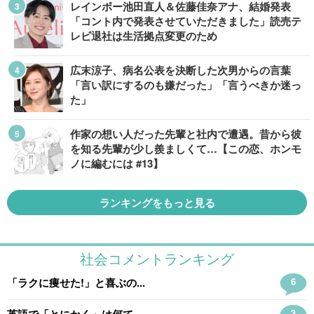
レインボー池田直人＆佐藤佳奈アナ、結婚発表
「コント内で発表させていただきました」読売テ
レビ退社は生活拠点変更のため
広末涼子、病名公表を決断した次男からの言葉
「言い訳にするのも嫌だった」「言うべきか迷っ
た」
作家の想い人だった先輩と社内で遭遇。昔から彼
を知る先輩が少し羨ましくて…【この恋、ホンモ
ノに編むには #13】
ランキングをもっと見る