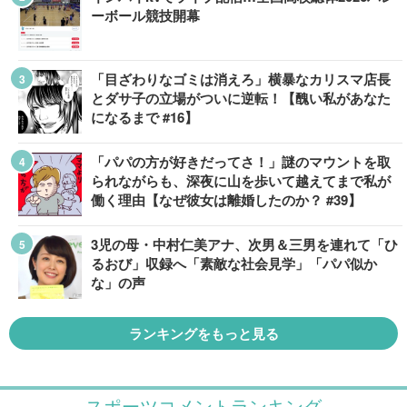
ーボール競技開幕
「目ざわりなゴミは消えろ」横暴なカリスマ店長
とダサ子の立場がついに逆転！【醜い私があなた
になるまで #16】
「パパの方が好きだってさ！」謎のマウントを取
られながらも、深夜に山を歩いて越えてまで私が
働く理由【なぜ彼女は離婚したのか？ #39】
3児の母・中村仁美アナ、次男＆三男を連れて「ひ
るおび」収録へ「素敵な社会見学」「パパ似か
な」の声
ランキングをもっと見る