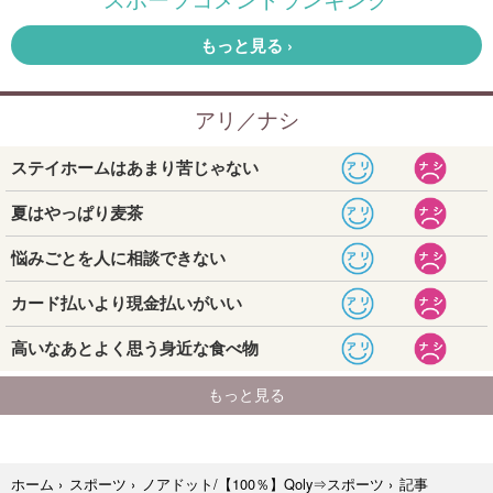
記事
ホーム
›
スポーツ
›
ノアドット/【100％】Qoly⇒スポーツ
›