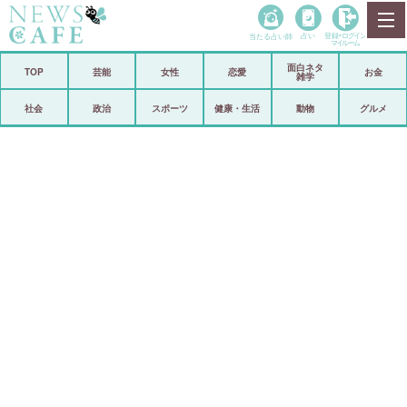
当たる占い師
占い
登録•
ログイン
マイルーム
面白ネタ
ホーム
TOP
芸能
女性
恋愛
お金
雑学
社会
政治
社会
政治
スポーツ
健康・生活
動物
グルメ
経済
海外
芸能
スポーツ
恋愛
ビックリ
コメントポスト
アリ／ナシ
リリース
ショップ
登録・ログイン/マイルーム