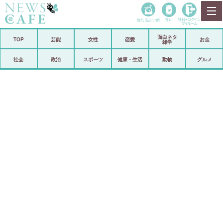
当たる占い師
占い
登録•
ログイン
マイルーム
面白ネタ
ホーム
TOP
芸能
女性
恋愛
お金
雑学
社会
政治
社会
政治
スポーツ
健康・生活
動物
グルメ
経済
海外
芸能
スポーツ
恋愛
ビックリ
コメントポスト
アリ／ナシ
リリース
ショップ
登録・ログイン/マイルーム