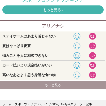
記事
ホーム
›
スポーツ
›
ノアドット/【100％】Qoly⇒スポーツ
›