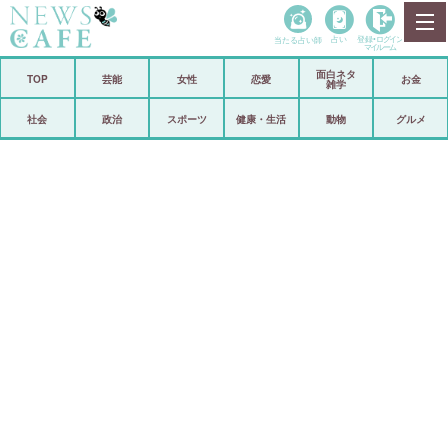
当たる占い師
占い
登録•
ログイン
マイルーム
面白ネタ
ホーム
TOP
芸能
女性
恋愛
お金
雑学
社会
政治
社会
政治
スポーツ
健康・生活
動物
グルメ
経済
海外
芸能
スポーツ
恋愛
ビックリ
コメントポスト
アリ／ナシ
リリース
ショップ
登録・ログイン/マイルーム