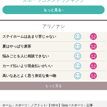
記事
ホーム
›
スポーツ
›
ノアドット/【100％】Qoly⇒スポーツ
›