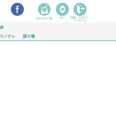
占い
登録・ログイン
当たる占い師
マイルーム
金
リ／ナシ
語り場