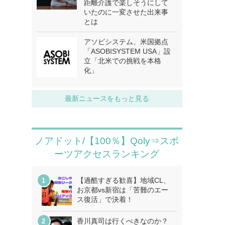
距離介護で楽しそうにして
いたのに一変させた出来事
とは
アソビシステム、米国拠点
「ASOBISYSTEM USA」設
立「北米での挑戦を本格
化」
最新ニュースをもっと見る
ノアドット/【100％】Qoly⇒スポ
ーツアクセスランキング
【過酷すぎる歓喜】地域CL、
お京都vs新宿は「苦難のエー
ス復活」で決着！
香川真司は行くべきなのか？