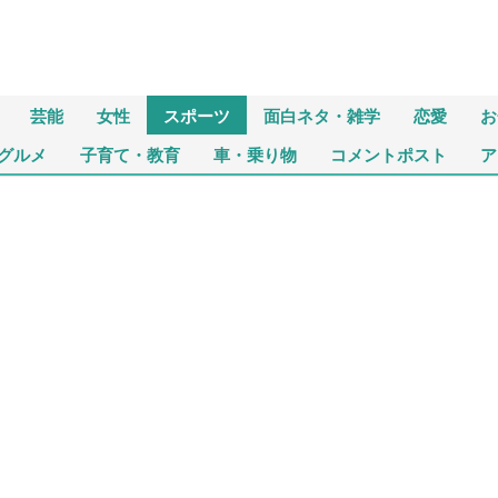
芸能
女性
スポーツ
面白ネタ・雑学
恋愛
お
グルメ
子育て・教育
車・乗り物
コメントポスト
ア