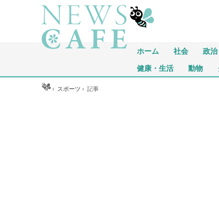
ホーム
社会
政治
健康・生活
動物
ホーム
›
スポーツ
›
記事