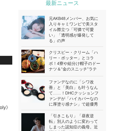
最新ニュース
元AKB48メンバー、お気に
入りキャミワンピで美スタ
イル際立つ「可憐で可愛
い」「透明感が爆発して
る」の声
クリスピー・クリーム「ハ
リー・ポッター」とコラ
ボ！4寮や組分け帽子のドー
ナツ＆“金のスニッチ”ラテ
ファンデなのに「シワ改
善」と「美白」も叶うなん
て……！DHCクッションフ
ァンデが「ハイカバーなの
に厚塗り感ナシ」で超優秀
oly》
「引きこもり」「昼夜逆
転」別人のように変わって
しまった認知症の義母。近