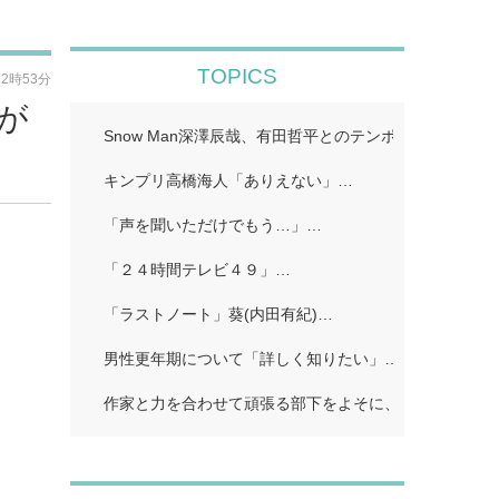
TOPICS
12時53分
が
Snow Man深澤辰哉、有田哲平とのテンポに手応え “
キンプリ高橋海人「ありえない」…
「声を聞いただけでもう…」…
「２４時間テレビ４９」…
「ラストノート」葵(内田有紀)…
男性更年期について「詳しく知りたい」…
作家と力を合わせて頑張る部下をよそに、上司は陰で悪