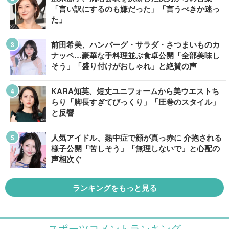
「言い訳にするのも嫌だった」「言うべきか迷っ
た」
前田希美、ハンバーグ・サラダ・さつまいものカ
ナッペ…豪華な手料理並ぶ食卓公開「全部美味し
そう」「盛り付けがおしゃれ」と絶賛の声
KARA知英、短丈ユニフォームから美ウエストち
らり「脚長すぎてびっくり」「圧巻のスタイル」
と反響
人気アイドル、熱中症で顔が真っ赤に 介抱される
様子公開「苦しそう」「無理しないで」と心配の
声相次ぐ
ランキングをもっと見る