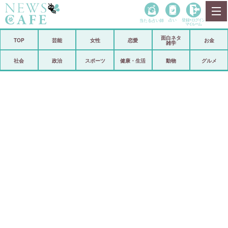
当たる占い師
占い
登録•
ログイン
マイルーム
面白ネタ
ホーム
TOP
芸能
女性
恋愛
お金
雑学
社会
政治
社会
政治
スポーツ
健康・生活
動物
グルメ
経済
海外
芸能
スポーツ
恋愛
ビックリ
コメントポスト
アリ／ナシ
リリース
ショップ
登録・ログイン/マイルーム