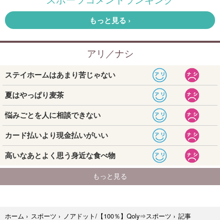
記事
ホーム
›
スポーツ
›
ノアドット/【100％】Qoly⇒スポーツ
›