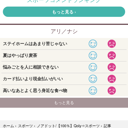
記事
ホーム
›
スポーツ
›
ノアドット/【100％】Qoly⇒スポーツ
›