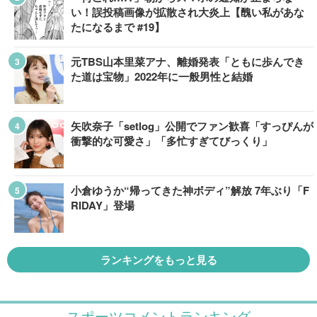
い！誤投稿画像が拡散され大炎上【醜い私があな
たになるまで #19】
元TBS山本里菜アナ、離婚発表「ともに歩んでき
た道は宝物」2022年に一般男性と結婚
矢吹奈子「setlog」公開でファン歓喜「すっぴんが
衝撃的な可愛さ」「多忙すぎてびっくり」
小倉ゆうか“帰ってきた神ボディ”解放 7年ぶり「F
RIDAY」登場
ランキングをもっと見る