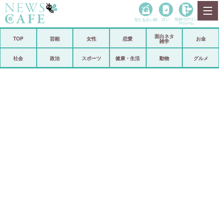
当たる占い師
占い
登録•
ログイン
マイルーム
面白ネタ
ホーム
TOP
芸能
女性
恋愛
お金
雑学
社会
政治
社会
政治
スポーツ
健康・生活
動物
グルメ
経済
海外
芸能
スポーツ
恋愛
ビックリ
コメントポスト
アリ／ナシ
リリース
ショップ
登録・ログイン/マイルーム