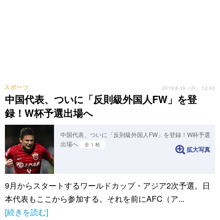
スポーツ
2019.8.19（月） 12:43
中国代表、ついに「反則級外国人FW」を登
録！W杯予選出場へ
中国代表、ついに「反則級外国人FW」を登録！W杯予選
出場へ
全 1 枚
拡大写真
9月からスタートするワールドカップ・アジア2次予選。日
本代表もここから参加する。それを前にAFC（ア...
[続きを読む]