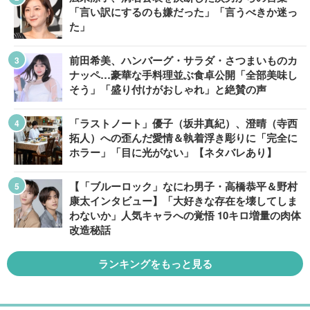
「言い訳にするのも嫌だった」「言うべきか迷っ
た」
前田希美、ハンバーグ・サラダ・さつまいものカ
ナッペ…豪華な手料理並ぶ食卓公開「全部美味し
そう」「盛り付けがおしゃれ」と絶賛の声
「ラストノート」優子（坂井真紀）、澄晴（寺西
拓人）への歪んだ愛情＆執着浮き彫りに「完全に
ホラー」「目に光がない」【ネタバレあり】
【「ブルーロック」なにわ男子・高橋恭平＆野村
康太インタビュー】「大好きな存在を壊してしま
わないか」人気キャラへの覚悟 10キロ増量の肉体
改造秘話
ランキングをもっと見る