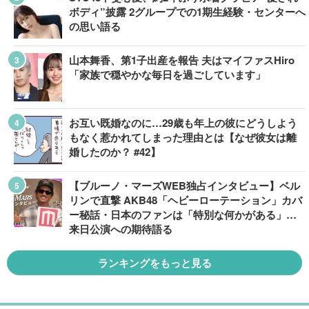
ボディ”披露 2グループでの1期生経験・センターへ
の思い語る
山本舞香、第1子出産を報告 夫はマイファスHiro
「家族で穏やかな毎日を過ごしています」
お互い既婚なのに…29歳も年上の彼にどうしよう
もなく惹かれてしまった理由とは【なぜ彼女は離
婚したのか？ #42】
【ブルーノ・マーズWEB独占インタビュー】ベル
リンで直撃 AKB48「ヘビーローテーション」カバ
ー秘話・日本のファンは「特別な何かがある」…
来日公演への期待語る
ランキングをもっと見る