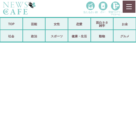
当たる占い師
占い
登録•
ログイン
マイルーム
面白ネタ
ホーム
TOP
芸能
女性
恋愛
お金
雑学
社会
政治
社会
政治
スポーツ
健康・生活
動物
グルメ
経済
海外
芸能
スポーツ
恋愛
ビックリ
コメントポスト
アリ／ナシ
リリース
ショップ
登録・ログイン/マイルーム