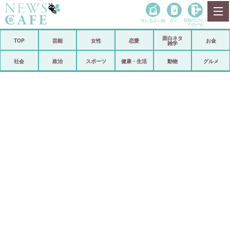
当たる占い師
占い
登録•
ログイン
マイルーム
面白ネタ
ホーム
TOP
芸能
女性
恋愛
お金
雑学
社会
政治
社会
政治
スポーツ
健康・生活
動物
グルメ
経済
海外
芸能
スポーツ
恋愛
ビックリ
コメントポスト
アリ／ナシ
リリース
ショップ
登録・ログイン/マイルーム