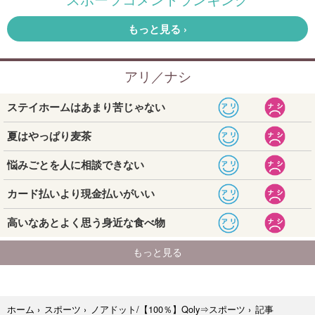
記事
ホーム
›
スポーツ
›
ノアドット/【100％】Qoly⇒スポーツ
›