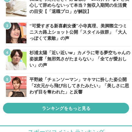
心して辞めらないって本当？無収入期間の生活費
の目安【「退職プロ」が解説】
“可愛すぎる新喜劇女優”小寺真理、美脚際立つミ
ニスカ路上ショット公開「スタイル抜群」「大人
っぽくて素敵」の声
杉浦太陽「近い近いw」カメラに寄る夢空ちゃんの
姿披露「無邪気さがたまらない」「全てが愛おし
い」の声
平野綾「チェンソーマン」マキマに扮した姿公開
「2次元から飛び出してきたみたい」「美しさに思
わず目を奪われた」と反響
ランキングをもっと見る