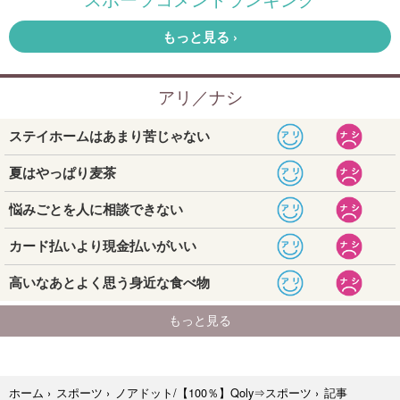
記事
ホーム
›
スポーツ
›
ノアドット/【100％】Qoly⇒スポーツ
›