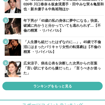
026年 川口春奈＆板倉滉選手・田中みな実＆亀梨和
也・新木優子＆中島裕翔ほか
年下男が「45歳の私の身体に夢中になる」快楽。
破滅に向かうと分かっていても逃れられず…【不
倫の精算 ・リバイバル】
「人生勝ち組だったはずなのに…」。45歳で不倫
沼にはまったバリキャリ女性の転落劇は【不倫の
精算 ・リバイバル】
広末涼子、病名公表を決断した次男からの言葉
「言い訳にするのも嫌だった」「言うべきか迷っ
た」
ランキングをもっと見る