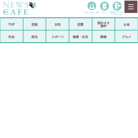
当たる占い師
占い
登録•
ログイン
マイルーム
面白ネタ
ホーム
TOP
芸能
女性
恋愛
お金
雑学
社会
政治
社会
政治
スポーツ
健康・生活
動物
グルメ
経済
海外
芸能
スポーツ
恋愛
ビックリ
コメントポスト
アリ／ナシ
リリース
ショップ
登録・ログイン/マイルーム