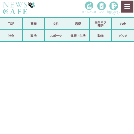
当たる占い師
占い
登録•
ログイン
マイルーム
面白ネタ
ホーム
TOP
芸能
女性
恋愛
お金
雑学
社会
政治
社会
政治
スポーツ
健康・生活
動物
グルメ
経済
海外
芸能
スポーツ
恋愛
ビックリ
コメントポスト
アリ／ナシ
リリース
ショップ
登録・ログイン/マイルーム