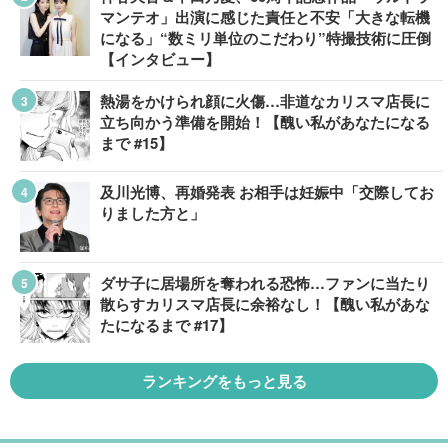
マンテオ」出演に感じた責任と不安「大きな転機
になる」“数ミリ単位のこだわり”特撮技術に圧倒
【インタビュー】
熱湯をかけられ顔に火傷…非道なカリスマ店長に
立ち向かう準備を開始！【醜い私があなたになる
まで #15】
及川光博、再婚発表 お相手は妊娠中「交際してお
りました方と」
ダサ子に居場所を奪われる恐怖…ファンに当たり
散らすカリスマ店長に余裕なし！【醜い私があな
たになるまで #17】
ランキングをもっと見る