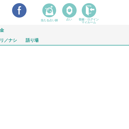
占い
登録・ログイン
当たる占い師
マイルーム
金
リ／ナシ
語り場