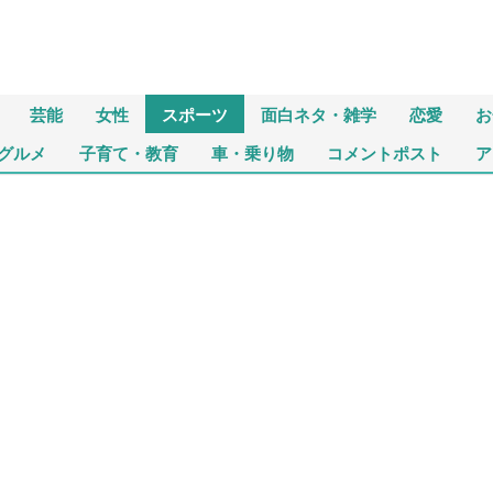
芸能
女性
スポーツ
面白ネタ・雑学
恋愛
お
グルメ
子育て・教育
車・乗り物
コメントポスト
ア