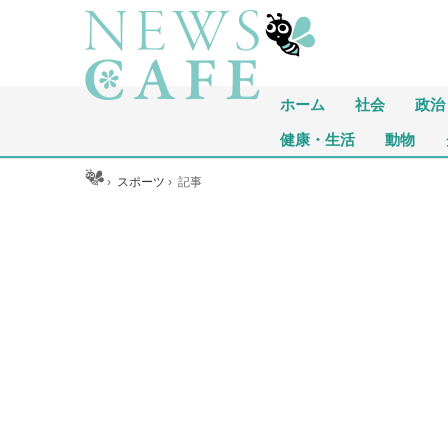
ホーム
社会
政治
健康・生活
動物
ホーム
›
スポーツ
›
記事