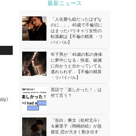
最新ニュース
「人生勝ち組だったはずな
のに…」。45歳で不倫沼に
はまったバリキャリ女性の
転落劇は【不倫の精算 ・リ
バイバル】
年下男が「45歳の私の身体
に夢中になる」快楽。破滅
に向かうと分かっていても
逃れられず…【不倫の精算
・リバイバル】
英語で「楽しかった！」は
何て言う？
oly》
「告白」爽太（松村北斗）
＆麻里子（岡崎紗絵）が急
接近 恋が大きく動き出す