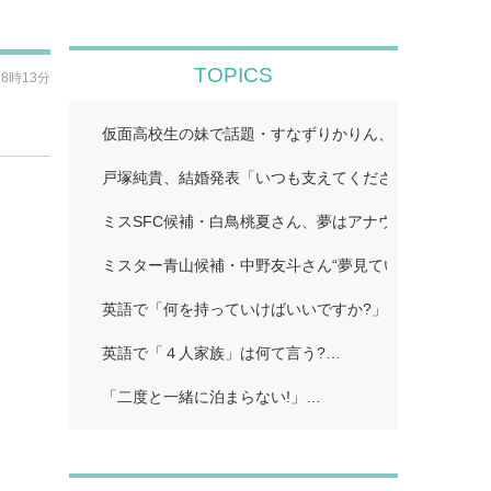
TOPICS
18時13分
仮面高校生の妹で話題・すなずりかりん、人生初の“裸眼
戸塚純貴、結婚発表「いつも支えてくださる皆さまのお
ミスSFC候補・白鳥桃夏さん、夢はアナウンサー 学生
ミスター青山候補・中野友斗さん“夢見ていた賞受賞に感
英語で「何を持っていけばいいですか?」…
英語で「４人家族」は何て言う?…
「二度と一緒に泊まらない!」…