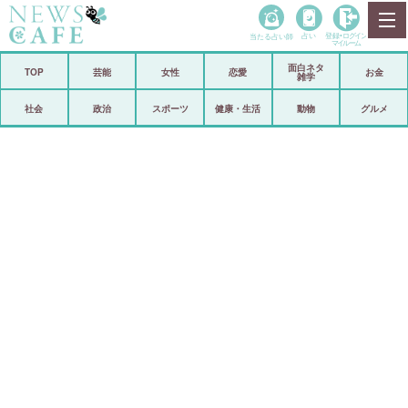
当たる占い師
占い
登録•
ログイン
マイルーム
面白ネタ
ホーム
TOP
芸能
女性
恋愛
お金
雑学
社会
政治
社会
政治
スポーツ
健康・生活
動物
グルメ
経済
海外
芸能
スポーツ
恋愛
ビックリ
コメントポスト
アリ／ナシ
リリース
ショップ
登録・ログイン/マイルーム