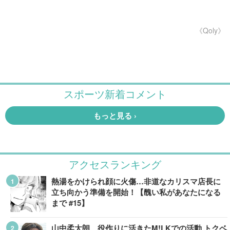
《Qoly》
アクセスランキング
熱湯をかけられ顔に火傷…非道なカリスマ店長に
立ち向かう準備を開始！【醜い私があなたになる
まで #15】
山中柔太朗、役作りに活きたM!LKでの活動 トクベ