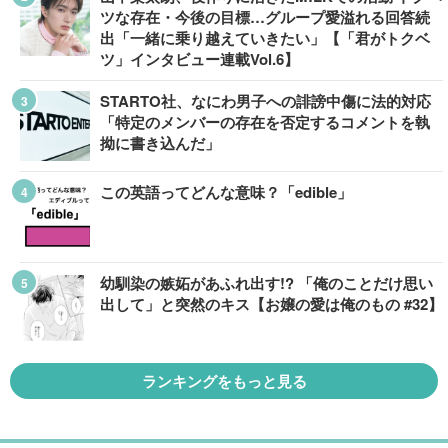
ツな存在・今後の目標…グループ愛溢れる回答続
出「一緒に乗り越えていきたい」【「君がトクベ
ツ」インタビュー連載Vol.6】
STARTO社、なにわ男子への誹謗中傷に法的対応
「特定のメンバーの存在を否定するコメントを執
拗に書き込んだ」
この英語ってどんな意味？「edible」
幼馴染の嫉妬があふれ出す!? 「俺のことだけ思い
出して」と突然のキス【お嬢の愛は俺のもの #32】
ランキングをもっと見る