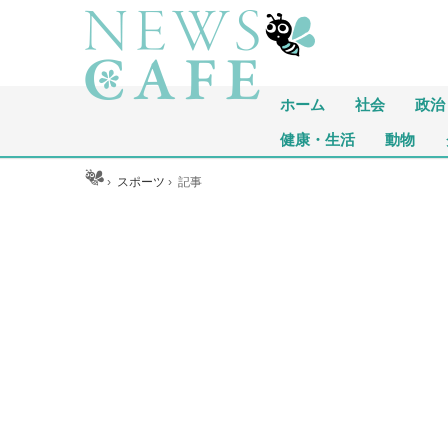
ホーム
社会
政治
健康・生活
動物
ホーム
›
スポーツ
›
記事