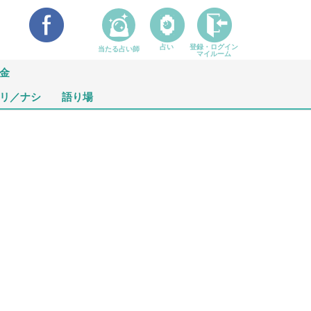
占い
登録・ログイン
当たる占い師
マイルーム
金
リ／ナシ
語り場