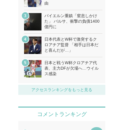
由
バイエルン重鎮「窒息しかけ
た」 バルサ、衝撃の負債1400
億円に
日本代表とW杯で激突するク
ロアチア監督 「相手は日本だ
と喜んだが…」
日本と戦うW杯クロアチア代
表、主力DFが欠場へ…ウイル
ス感染
アクセスランキングをもっと見る