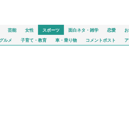
芸能
女性
スポーツ
面白ネタ・雑学
恋愛
お
グルメ
子育て・教育
車・乗り物
コメントポスト
ア