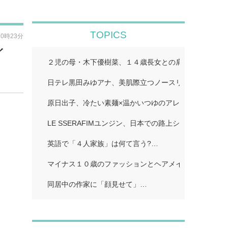
TOPICS
20時23分
イ
２児の母・木下優樹菜、１４歳長女との肩組みショット
日テレ黒田みゆアナ、美肌際立つノースリ姿披露「透明
原日出子、冷たい素麺×温かいつゆのアレンジレシピ公
LE SSERAFIMユンジン、日本での路上ショットに反
英語で「４人家族」は何て言う?…
マイナス１０歳のファッションとヘアメイクをしよう!…
同居中の作家に「顔見せて」…