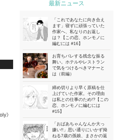
最新ニュース
「これであなたに向き合え
ます」寝ずに頑張っていた
作家へ、私なりのお返し
は？【この恋、ホンモノに
編むには #16】
お育ちバレする残念な振る
舞い。ホテルやレストラン
で気をつけるべきマナーと
は（前編）
締め切りより早く原稿を仕
上げていた作家。その理由
は私との仕事のため!?【この
恋、ホンモノに編むには
#15】
oly》
「おばあちゃんなんか大っ
嫌い!!」思い通りにいかず拗
ねる7歳の孫娘、まさかの返