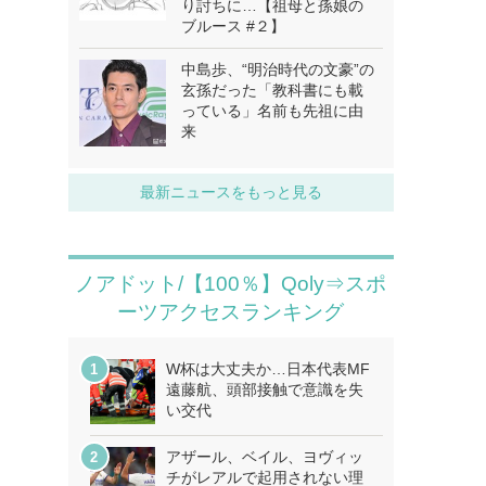
り討ちに…【祖母と孫娘の
ブルース #２】
中島歩、“明治時代の文豪”の
玄孫だった「教科書にも載
っている」名前も先祖に由
来
最新ニュースをもっと見る
ノアドット/【100％】Qoly⇒スポ
ーツアクセスランキング
W杯は大丈夫か…日本代表MF
遠藤航、頭部接触で意識を失
い交代
アザール、ベイル、ヨヴィッ
チがレアルで起用されない理