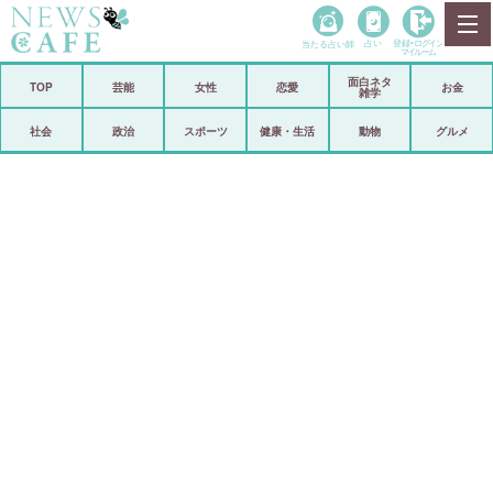
当たる占い師
占い
登録•
ログイン
マイルーム
面白ネタ
ホーム
TOP
芸能
女性
恋愛
お金
雑学
社会
政治
社会
政治
スポーツ
健康・生活
動物
グルメ
経済
海外
芸能
スポーツ
恋愛
ビックリ
コメントポスト
アリ／ナシ
リリース
ショップ
登録・ログイン/マイルーム