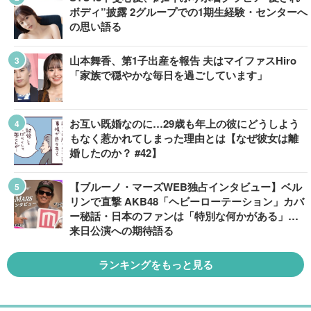
ボディ”披露 2グループでの1期生経験・センターへ
の思い語る
山本舞香、第1子出産を報告 夫はマイファスHiro
「家族で穏やかな毎日を過ごしています」
お互い既婚なのに…29歳も年上の彼にどうしよう
もなく惹かれてしまった理由とは【なぜ彼女は離
婚したのか？ #42】
【ブルーノ・マーズWEB独占インタビュー】ベル
リンで直撃 AKB48「ヘビーローテーション」カバ
ー秘話・日本のファンは「特別な何かがある」…
来日公演への期待語る
ランキングをもっと見る