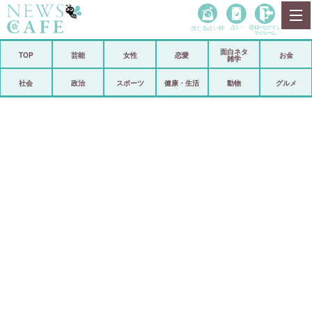
当たる占い師
占い
登録•
ログイン
マイルーム
面白ネタ
ホーム
TOP
芸能
女性
恋愛
お金
雑学
社会
政治
社会
政治
スポーツ
健康・生活
動物
グルメ
経済
海外
芸能
スポーツ
恋愛
ビックリ
コメントポスト
アリ／ナシ
リリース
ショップ
登録・ログイン/マイルーム