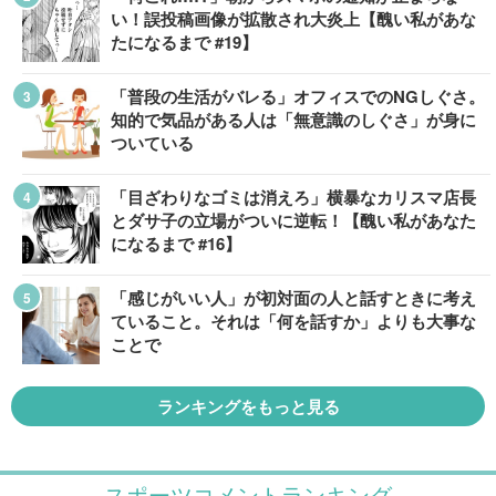
い！誤投稿画像が拡散され大炎上【醜い私があな
たになるまで #19】
「普段の生活がバレる」オフィスでのNGしぐさ。
知的で気品がある人は「無意識のしぐさ」が身に
ついている
「目ざわりなゴミは消えろ」横暴なカリスマ店長
とダサ子の立場がついに逆転！【醜い私があなた
になるまで #16】
「感じがいい人」が初対面の人と話すときに考え
ていること。それは「何を話すか」よりも大事な
ことで
ランキングをもっと見る