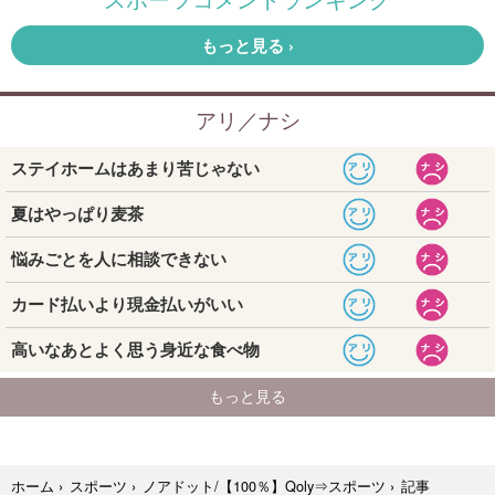
記事
ホーム
›
スポーツ
›
ノアドット/【100％】Qoly⇒スポーツ
›