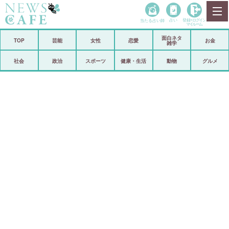
当たる占い師
占い
登録•
ログイン
マイルーム
面白ネタ
ホーム
TOP
芸能
女性
恋愛
お金
雑学
社会
政治
社会
政治
スポーツ
健康・生活
動物
グルメ
経済
海外
芸能
スポーツ
恋愛
ビックリ
コメントポスト
アリ／ナシ
リリース
ショップ
登録・ログイン/マイルーム