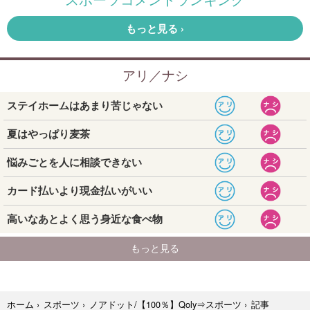
記事
ホーム
›
スポーツ
›
ノアドット/【100％】Qoly⇒スポーツ
›