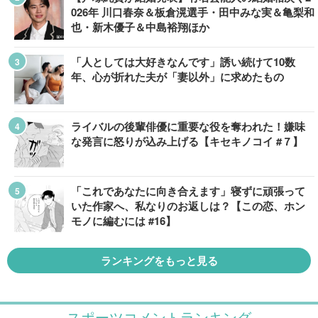
026年 川口春奈＆板倉滉選手・田中みな実＆亀梨和
也・新木優子＆中島裕翔ほか
「人としては大好きなんです」誘い続けて10数
年、心が折れた夫が「妻以外」に求めたもの
ライバルの後輩俳優に重要な役を奪われた！嫌味
な発言に怒りが込み上げる【キセキノコイ #７】
「これであなたに向き合えます」寝ずに頑張って
いた作家へ、私なりのお返しは？【この恋、ホン
モノに編むには #16】
ランキングをもっと見る