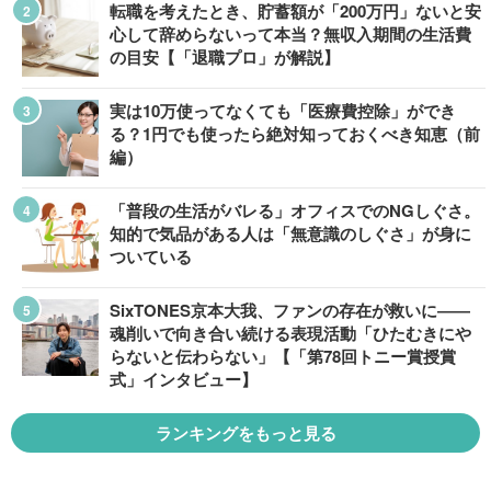
転職を考えたとき、貯蓄額が「200万円」ないと安
心して辞めらないって本当？無収入期間の生活費
の目安【「退職プロ」が解説】
実は10万使ってなくても「医療費控除」ができ
る？1円でも使ったら絶対知っておくべき知恵（前
編）
「普段の生活がバレる」オフィスでのNGしぐさ。
知的で気品がある人は「無意識のしぐさ」が身に
ついている
SixTONES京本大我、ファンの存在が救いに――
魂削いで向き合い続ける表現活動「ひたむきにや
らないと伝わらない」【「第78回トニー賞授賞
式」インタビュー】
ランキングをもっと見る