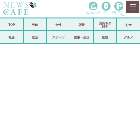
当たる占い師
占い
登録•
ログイン
マイルーム
面白ネタ
ホーム
TOP
芸能
女性
恋愛
お金
雑学
社会
政治
社会
政治
スポーツ
健康・生活
動物
グルメ
経済
海外
芸能
スポーツ
恋愛
ビックリ
コメントポスト
アリ／ナシ
リリース
ショップ
登録・ログイン/マイルーム