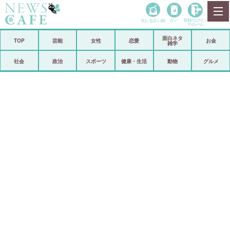
当たる占い師
占い
登録•
ログイン
マイルーム
面白ネタ
ホーム
TOP
芸能
女性
恋愛
お金
雑学
社会
政治
社会
政治
スポーツ
健康・生活
動物
グルメ
経済
海外
芸能
スポーツ
恋愛
ビックリ
コメントポスト
アリ／ナシ
リリース
ショップ
登録・ログイン/マイルーム