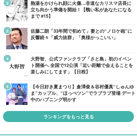
熱湯をかけられ顔に火傷…非道なカリスマ店長に
立ち向かう準備を開始！【醜い私があなたになる
まで #15】
佐藤二朗「33年間で初めて」妻との“ノロケ砲”に
反響続々「威力抜群」「奥様かっこいい」
大野智、公式ファンクラブ「さと島」初のイベン
ト開催へ 全国で12公演「近い距離で会えることを
楽しみにしてます」【日程】
【今日好き夏まつり】倉澤俊＆谷村優真“しゅんゆ
ま”カップル、“ほっぺツン”でラブラブ登場 デート
中のハプニング明かす
ランキングをもっと見る