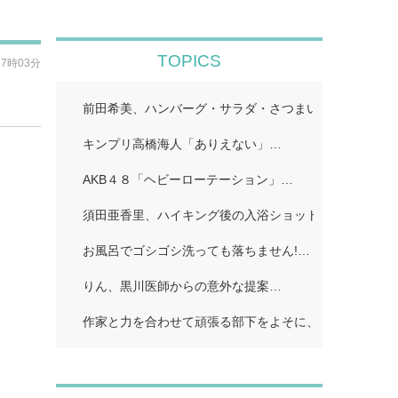
TOPICS
17時03分
前田希美、ハンバーグ・サラダ・さつまいものカナッペ
キンプリ高橋海人「ありえない」…
AKB４８「ヘビーローテーション」…
須田亜香里、ハイキング後の入浴ショット公開「ドキッ
お風呂でゴシゴシ洗っても落ちません!…
りん、黒川医師からの意外な提案…
作家と力を合わせて頑張る部下をよそに、上司は陰で悪