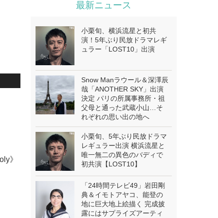
最新ニュース
小栗旬、横浜流星と初共
演！5年ぶり民放ドラマレギ
ュラー「LOST10」出演
Snow Manラウール＆深澤辰
哉「ANOTHER SKY」出演
決定 パリの所属事務所・祖
父母と通った武蔵小山…そ
れぞれの思い出の地へ
小栗旬、5年ぶり民放ドラマ
レギュラー出演 横浜流星と
唯一無二の異色のバディで
oly》
初共演【LOST10】
「24時間テレビ49」岩田剛
典＆イモトアヤコ、能登の
地に巨大地上絵描く 完成披
露にはサプライズアーティ