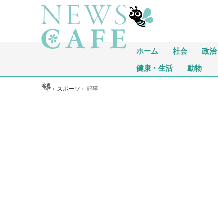
ホーム
社会
政治
健康・生活
動物
ホーム
›
スポーツ
›
記事