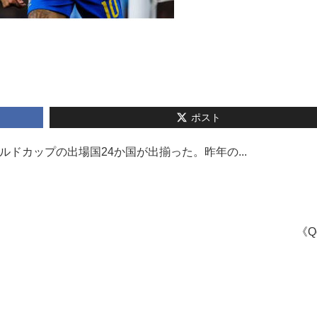
ポスト
ワールドカップの出場国24か国が出揃った。昨年の...
《Q