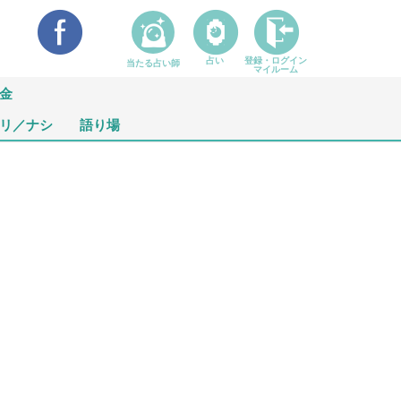
占い
登録・ログイン
当たる占い師
マイルーム
金
リ／ナシ
語り場