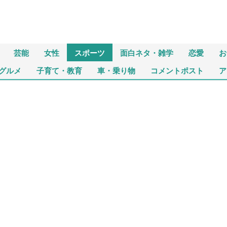
芸能
女性
スポーツ
面白ネタ・雑学
恋愛
お
グルメ
子育て・教育
車・乗り物
コメントポスト
ア