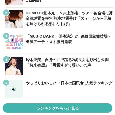
OMING】
DOMOTO堂本光一＆井上芳雄、ツアー各会場に募
金箱設置を報告 熊本地震受け「ステージから元気
を届けられる形になれば」
「MUSIC BANK」開催決定 2年連続国立競技場・
出演アーティスト後日発表
鈴木亜美、自身の曲で踊る2歳長女を顔出し公開
「将来有望」「可愛すぎて尊い」の声
やっぱりおいしい! "日本の国民食"人気ランキング
ランキングをもっと見る