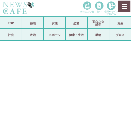
当たる占い師
占い
登録•
ログイン
マイルーム
面白ネタ
ホーム
TOP
芸能
女性
恋愛
お金
雑学
社会
政治
社会
政治
スポーツ
健康・生活
動物
グルメ
経済
海外
芸能
スポーツ
恋愛
ビックリ
コメントポスト
アリ／ナシ
リリース
ショップ
登録・ログイン/マイルーム