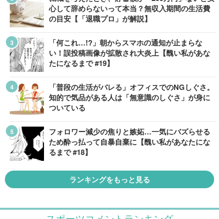
心して辞めらないって本当？無収入期間の生活費
の目安【「退職プロ」が解説】
「何これ…!?」朝からスマホの通知が止まらな
い！誤投稿画像が拡散され大炎上【醜い私があな
たになるまで #19】
「普段の生活がバレる」オフィスでのNGしぐさ。
知的で気品がある人は「無意識のしぐさ」が身に
ついている
フォロワー減少の焦りと嫉妬…一気にバズらせる
ため酔っ払って自暴自棄に【醜い私があなたにな
るまで #18】
ランキングをもっと見る