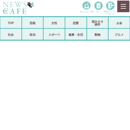
当たる占い師
占い
登録•
ログイン
マイルーム
面白ネタ
ホーム
TOP
芸能
女性
恋愛
お金
雑学
社会
政治
社会
政治
スポーツ
健康・生活
動物
グルメ
経済
海外
芸能
スポーツ
恋愛
ビックリ
コメントポスト
アリ／ナシ
リリース
ショップ
登録・ログイン/マイルーム