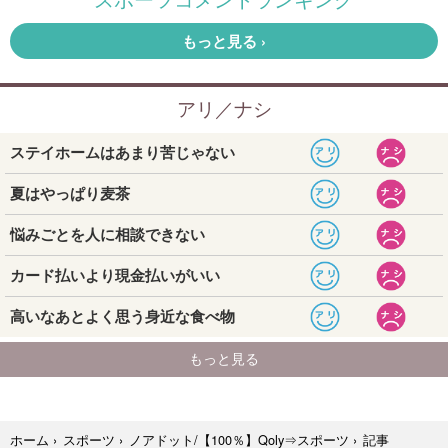
記事
ホーム
›
スポーツ
›
ノアドット/【100％】Qoly⇒スポーツ
›