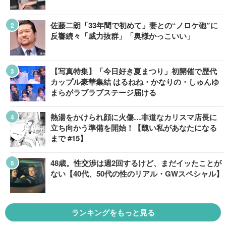
佐藤二朗「33年間で初めて」妻との“ノロケ砲”に
反響続々「威力抜群」「奥様かっこいい」
【写真特集】「今日好き夏まつり」初開催で歴代
カップル豪華集結 はるねね・かなりの・しゅんゆ
まらがラブラブステージ届ける
熱湯をかけられ顔に火傷…非道なカリスマ店長に
立ち向かう準備を開始！【醜い私があなたになる
まで #15】
48歳。性交渉は週2回するけど、まだイッたことが
ない【40代、50代の性のリアル・GWスペシャル】
ランキングをもっと見る