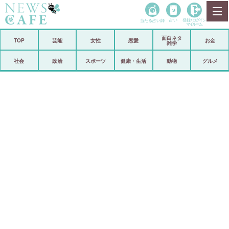
当たる占い師
占い
登録•
ログイン
マイルーム
面白ネタ
ホーム
TOP
芸能
女性
恋愛
お金
雑学
社会
政治
社会
政治
スポーツ
健康・生活
動物
グルメ
経済
海外
芸能
スポーツ
恋愛
ビックリ
コメントポスト
アリ／ナシ
リリース
ショップ
登録・ログイン/マイルーム