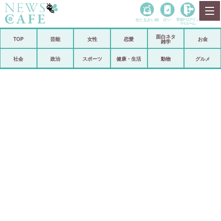
当たる占い師
占い
登録•
ログイン
マイルーム
面白ネタ
ホーム
TOP
芸能
女性
恋愛
お金
雑学
社会
政治
社会
政治
スポーツ
健康・生活
動物
グルメ
経済
海外
芸能
スポーツ
恋愛
ビックリ
コメントポスト
アリ／ナシ
リリース
ショップ
登録・ログイン/マイルーム