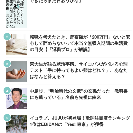
できたらまた言おうかな」
転職を考えたとき、貯蓄額が「200万円」ないと安
心して辞めらないって本当？無収入期間の生活費
の目安【「退職プロ」が解説】
東大生が語る就活事情。サイコパスがバレる心理
テスト「手に持ってもよい卵はどれ？」、あなた
はなんと答える？
中島歩、“明治時代の文豪”の玄孫だった「教科書
にも載っている」名前も先祖に由来
イコラブ、JUJUが初登場！歌詞注目度ランキング
1位はEBiDANの「Yes! 東京」が獲得