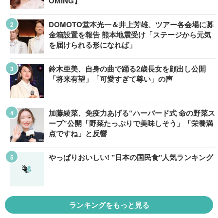
OMING】
DOMOTO堂本光一＆井上芳雄、ツアー各会場に募
金箱設置を報告 熊本地震受け「ステージから元気
を届けられる形になれば」
鈴木亜美、自身の曲で踊る2歳長女を顔出し公開
「将来有望」「可愛すぎて尊い」の声
加藤綾菜、免疫力あげる“ハーバード式 命の野菜ス
ープ”公開「野菜たっぷりで美味しそう」「栄養満
点ですね」と反響
やっぱりおいしい! "日本の国民食"人気ランキング
ランキングをもっと見る