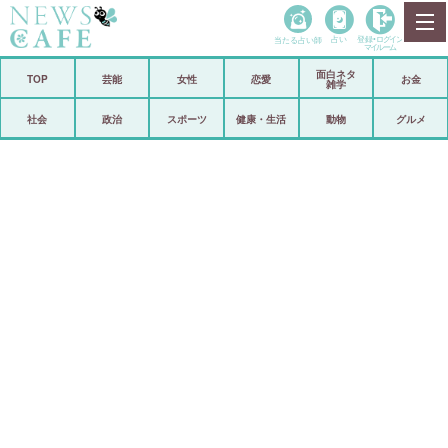
当たる占い師
占い
登録•
ログイン
マイルーム
面白ネタ
ホーム
TOP
芸能
女性
恋愛
お金
雑学
社会
政治
社会
政治
スポーツ
健康・生活
動物
グルメ
経済
海外
芸能
スポーツ
恋愛
ビックリ
コメントポスト
アリ／ナシ
リリース
ショップ
登録・ログイン/マイルーム