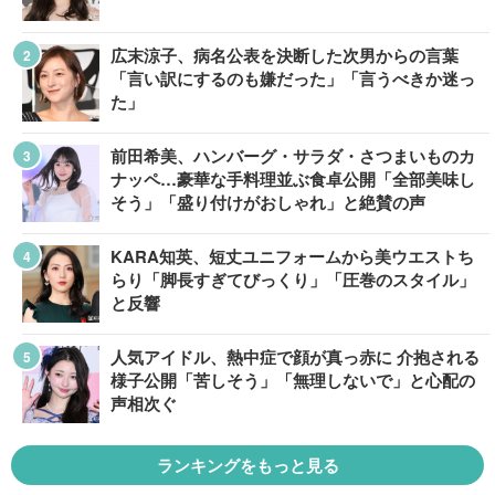
広末涼子、病名公表を決断した次男からの言葉
「言い訳にするのも嫌だった」「言うべきか迷っ
た」
前田希美、ハンバーグ・サラダ・さつまいものカ
ナッペ…豪華な手料理並ぶ食卓公開「全部美味し
そう」「盛り付けがおしゃれ」と絶賛の声
KARA知英、短丈ユニフォームから美ウエストち
らり「脚長すぎてびっくり」「圧巻のスタイル」
と反響
人気アイドル、熱中症で顔が真っ赤に 介抱される
様子公開「苦しそう」「無理しないで」と心配の
声相次ぐ
ランキングをもっと見る