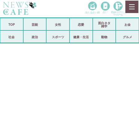
当たる占い師
占い
登録•
ログイン
マイルーム
面白ネタ
ホーム
TOP
芸能
女性
恋愛
お金
雑学
社会
政治
社会
政治
スポーツ
健康・生活
動物
グルメ
経済
海外
芸能
スポーツ
恋愛
ビックリ
コメントポスト
アリ／ナシ
リリース
ショップ
登録・ログイン/マイルーム