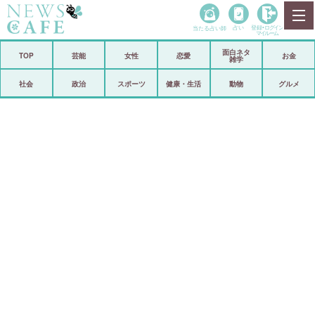
当たる占い師
占い
登録•
ログイン
マイルーム
面白ネタ
ホーム
TOP
芸能
女性
恋愛
お金
雑学
社会
政治
社会
政治
スポーツ
健康・生活
動物
グルメ
経済
海外
芸能
スポーツ
恋愛
ビックリ
コメントポスト
アリ／ナシ
リリース
ショップ
登録・ログイン/マイルーム