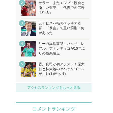
サラー、またエジプト協会と
激しい衝突！「代表での広告
全拒否」
元アビスパ福岡ペッキア監
督、「暴言」で重い罰則！何
があった
リーガ異常事態…バルサ、レ
アル、アトレティコが10年ぶ
りの最悪勝点
香川真司が初アシスト！原大
智と林大地のアベックゴール
がこれ(動画あり)
アクセスランキングをもっと見る