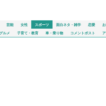
芸能
女性
スポーツ
面白ネタ・雑学
恋愛
お
グルメ
子育て・教育
車・乗り物
コメントポスト
ア