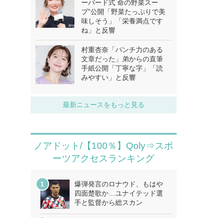
ーバード式 命の野菜スー
プ”公開「野菜たっぷりで美
味しそう」「栄養満点です
ね」と反響
村重杏奈「パンチ力のある
文章だった」弟からの直筆
手紙公開「丁寧な字」「読
みやすい」と反響
最新ニュースをもっと見る
ノアドット/【100％】Qoly⇒スポ
ーツアクセスランキング
爆弾発言のロナウド、もはや
四面楚歌か…ユナイテッド選
手と監督から総スカン