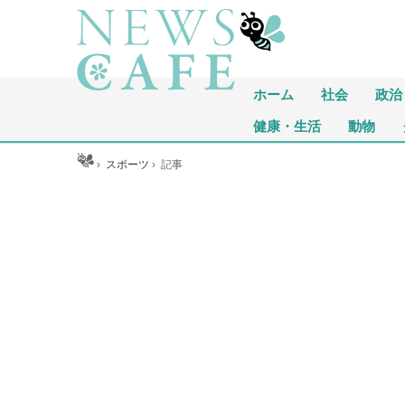
ホーム
社会
政治
健康・生活
動物
ホーム
›
スポーツ
›
記事