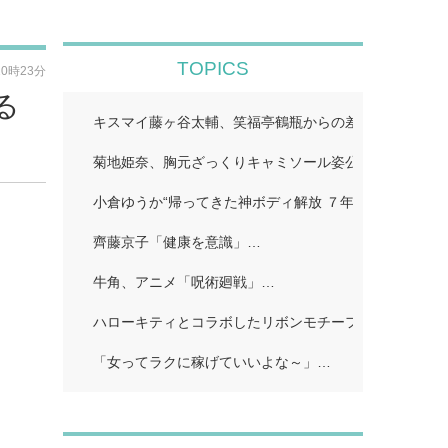
TOPICS
20時23分
る
キスマイ藤ヶ谷太輔、笑福亭鶴瓶からの差し入れ公開「
菊地姫奈、胸元ざっくりキャミソール姿公開「スタイル
小倉ゆうか“帰ってきた神ボディ解放 ７年ぶり「FRIDA
齊藤京子「健康を意識」…
牛角、アニメ「呪術廻戦」…
ハローキティとコラボしたリボンモチーフのスイーツビ
「女ってラクに稼げていいよな～」…