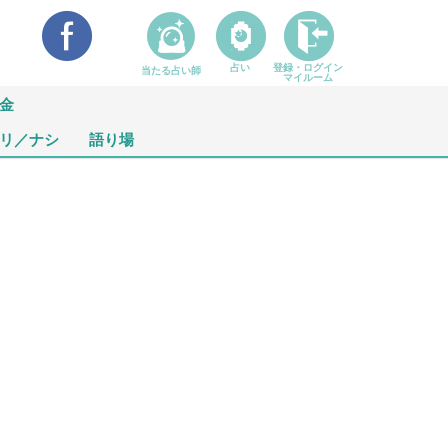
占い
登録・ログイン
当たる占い師
マイルーム
金
リ／ナシ
語り場