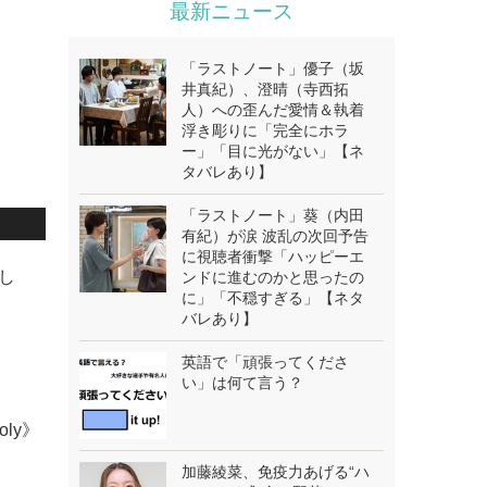
最新ニュース
「ラストノート」優子（坂
井真紀）、澄晴（寺西拓
人）への歪んだ愛情＆執着
浮き彫りに「完全にホラ
ー」「目に光がない」【ネ
タバレあり】
「ラストノート」葵（内田
有紀）が涙 波乱の次回予告
に視聴者衝撃「ハッピーエ
否し
ンドに進むのかと思ったの
に」「不穏すぎる」【ネタ
バレあり】
英語で「頑張ってくださ
い」は何て言う？
oly》
加藤綾菜、免疫力あげる“ハ