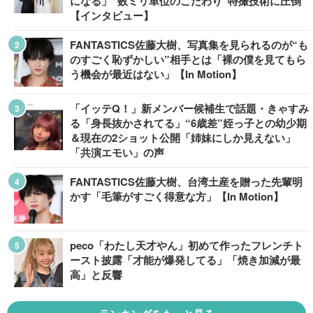
になる」“数ミリ単位のこだわり”特撮技術に圧倒
【インタビュー】
FANTASTICS佐藤大樹、写真集を見られるのが“も
のすごく恥ずかしい”相手とは「裸の僕を見てもら
う機会が最近はない」【In Motion】
「イッテQ！」新メンバー候補生で話題・きゃすみ
る「身長抜かされてる」“6歳差”姪っ子との幼少期
＆現在の2ショット公開「姉妹にしか見えない」
「共演エモい」の声
FANTASTICS佐藤大樹、台湾土産を贈った先輩明
かす「毛筆がすごく得意な方」【In Motion】
peco「わたし天才やん」初めて作ったフレンチト
ースト披露「才能が爆発してる」「焼き加減が最
高」と反響