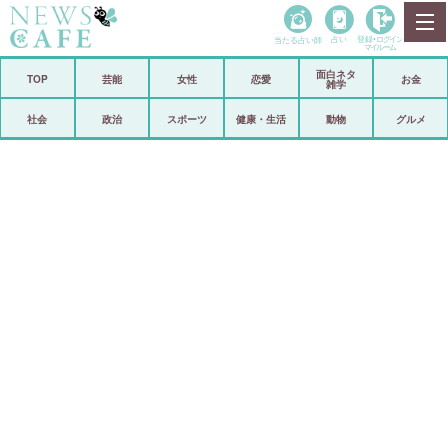
当たる占い師
占い
登録•
ログイン
マイルーム
面白ネタ
ホーム
TOP
芸能
女性
恋愛
お金
雑学
社会
政治
社会
政治
スポーツ
健康・生活
動物
グルメ
経済
海外
芸能
スポーツ
恋愛
ビックリ
コメントポスト
アリ／ナシ
リリース
ショップ
登録・ログイン/マイルーム