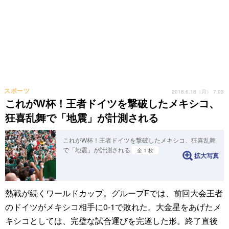
スポーツ
2018.6.18（月） 7:03
これがW杯！王者ドイツを撃破したメキシコ、
狂喜乱舞で「地震」が計測される
これがW杯！王者ドイツを撃破したメキシコ、狂喜乱舞
で「地震」が計測される
全 1 枚
拡大写真
熱戦が続くワールドカップ。グループFでは、前回大会王者
のドイツがメキシコ相手に0-1で敗れた。大金星をあげたメ
キシコとしては、完璧な試合運びを完遂した形。終了直後