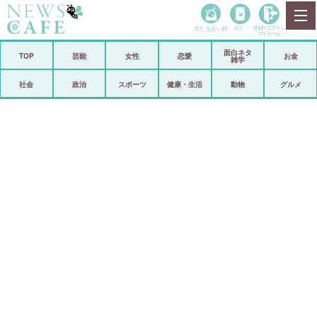
当たる占い師
占い
登録•
ログイン
マイルーム
面白ネタ
ホーム
TOP
芸能
女性
恋愛
お金
雑学
社会
政治
社会
政治
スポーツ
健康・生活
動物
グルメ
経済
海外
芸能
スポーツ
恋愛
ビックリ
コメントポスト
アリ／ナシ
リリース
ショップ
登録・ログイン/マイルーム