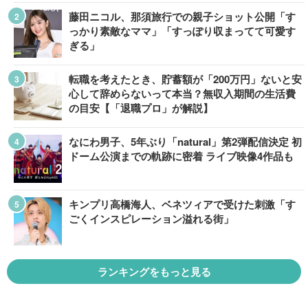
藤田ニコル、那須旅行での親子ショット公開「す
っかり素敵なママ」「すっぽり収まってて可愛す
ぎる」
転職を考えたとき、貯蓄額が「200万円」ないと安
心して辞めらないって本当？無収入期間の生活費
の目安【「退職プロ」が解説】
なにわ男子、5年ぶり「natural」第2弾配信決定 初
ドーム公演までの軌跡に密着 ライブ映像4作品も
キンプリ高橋海人、ベネツィアで受けた刺激「す
ごくインスピレーション溢れる街」
ランキングをもっと見る