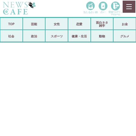
当たる占い師
占い
登録•
ログイン
マイルーム
面白ネタ
ホーム
TOP
芸能
女性
恋愛
お金
雑学
社会
政治
社会
政治
スポーツ
健康・生活
動物
グルメ
経済
海外
芸能
スポーツ
恋愛
ビックリ
コメントポスト
アリ／ナシ
リリース
ショップ
登録・ログイン/マイルーム