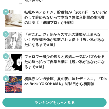
ったみたい」
転職を考えたとき、貯蓄額が「200万円」ないと安
心して辞めらないって本当？無収入期間の生活費
の目安【「退職プロ」が解説】
「何これ…!?」朝からスマホの通知が止まらな
い！誤投稿画像が拡散され大炎上【醜い私があな
たになるまで #19】
フォロワー減少の焦りと嫉妬…一気にバズらせる
ため酔っ払って自暴自棄に【醜い私があなたにな
るまで #18】
横浜赤レンガ倉庫、夏の夜に屋外ディスコ。『Dis
co Brick YOKOHAMA』8月8日から初開催
ランキングをもっと見る