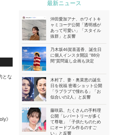
最新ニュース
沖田愛加アナ、ホワイトキ
ャミコーデ公開「透明感が
あって可愛い」「スタイル
抜群」と反響
乃木坂46賀喜遥香、誕生日
に個人インスタ開設 “88分
間”質問返し企画も決定
的とな
木村了、妻・奥菜恵の誕生
日を祝福 密着ショット公開
「ラブラブで憧れる」「お
似合いの2人」と反響
藤咲凪、たくさんの手料理
公開「レパートリーが多く
oly》
て尊敬」「子供たちのため
にオードブル作るのすご
い」と反響