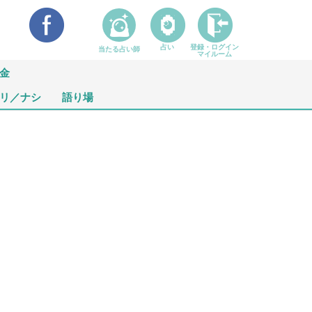
占い
登録・ログイン
当たる占い師
マイルーム
金
リ／ナシ
語り場