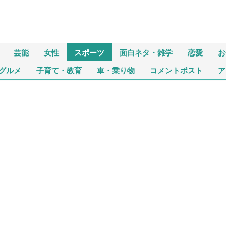
芸能
女性
スポーツ
面白ネタ・雑学
恋愛
お
グルメ
子育て・教育
車・乗り物
コメントポスト
ア