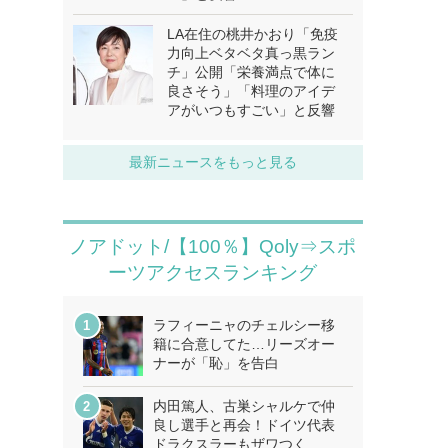
LA在住の桃井かおり「免疫
力向上ベタベタ真っ黒ラン
チ」公開「栄養満点で体に
良さそう」「料理のアイデ
アがいつもすごい」と反響
最新ニュースをもっと見る
ノアドット/【100％】Qoly⇒スポ
ーツアクセスランキング
ラフィーニャのチェルシー移
籍に合意してた…リーズオー
ナーが「恥」を告白
内田篤人、古巣シャルケで仲
良し選手と再会！ドイツ代表
ドラクスラーもザワつく