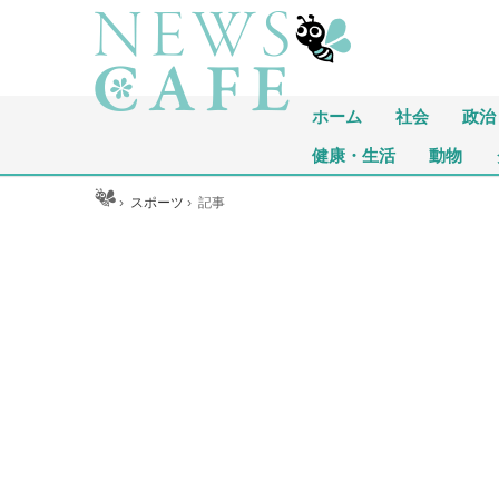
ホーム
社会
政治
健康・生活
動物
ホーム
›
スポーツ
›
記事