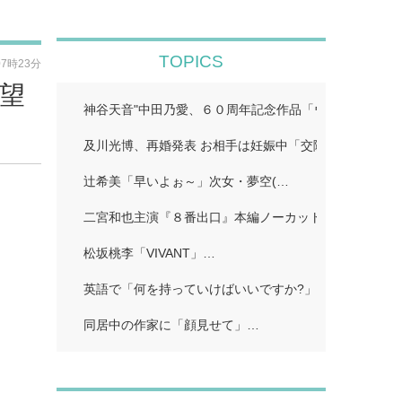
TOPICS
07時23分
絶望
神谷天音"中田乃愛、６０周年記念作品「ウルトラマン
及川光博、再婚発表 お相手は妊娠中「交際しておりま
辻希美「早いよぉ～」次女・夢空(…
二宮和也主演『８番出口』本編ノーカット地上波初放送!
松坂桃李「VIVANT」…
英語で「何を持っていけばいいですか?」…
同居中の作家に「顔見せて」…