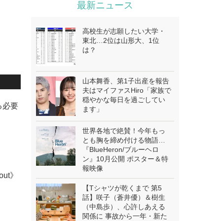
最新ニュース
高校生が志願したい大学・
東北…2位は山形大、1位
は？
山本舞香、第1子出産を報告
夫はマイファスHiro「家族で
穏やかな毎日を過ごしてい
る必要
ます」
世界各地で絶賛！今年もっ
とも胸を締め付ける物語…
『BlueHeron/ブルーヘロ
ン』10月公開 ポスター＆特
報映像
bout》
【Tシャツが乾くまで 第5
話】咲子（蒼井優）＆樹生
（中島歩）、心許しあえる
関係に 事故から一年・新た