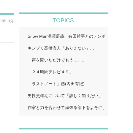
TOPICS
12時13分
Snow Man深澤辰哉、有田哲平とのテンポに手応え “
キンプリ高橋海人「ありえない」…
「声を聞いただけでもう…」…
「２４時間テレビ４９」…
「ラストノート」葵(内田有紀)…
男性更年期について「詳しく知りたい」…
作家と力を合わせて頑張る部下をよそに、上司は陰で悪