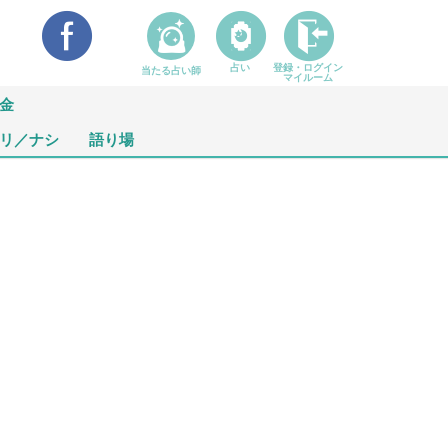
占い
登録・ログイン
当たる占い師
マイルーム
金
リ／ナシ
語り場