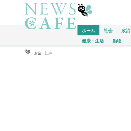
ホーム
社会
政治
健康・生活
動物
ホーム
›
お金
›
記事