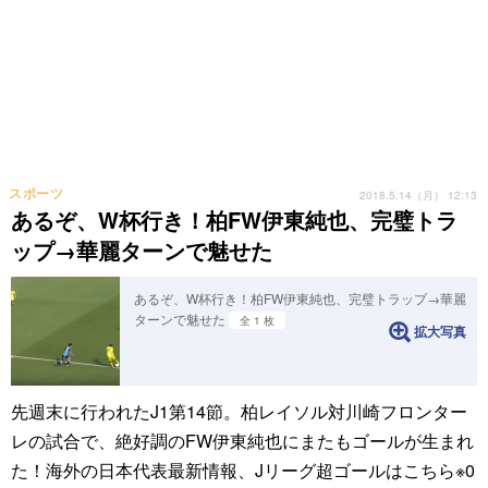
スポーツ
2018.5.14（月） 12:13
あるぞ、W杯行き！柏FW伊東純也、完璧トラ
ップ→華麗ターンで魅せた
あるぞ、W杯行き！柏FW伊東純也、完璧トラップ→華麗
ターンで魅せた
全 1 枚
拡大写真
先週末に行われたJ1第14節。柏レイソル対川崎フロンター
レの試合で、絶好調のFW伊東純也にまたもゴールが生まれ
た！海外の日本代表最新情報、Jリーグ超ゴールはこちら※0