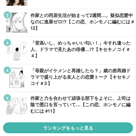
作家との同居生活が始まって2週間…。疑似恋愛中
なのに進展ゼロ!?【この恋、ホンモノに編むには #
12】
「背高いし、めっちゃいい匂い！」今すれ違った
人、ドラマで見たあの俳優…!?【キセキノコイ #
４】
「母親がイケメンと再婚したら？」歳の差再婚ド
ラマで盛り上がる友人との恋愛トーク【キセキノ
コイ #３】
作家と力を合わせて頑張る部下をよそに、上司は
陰で悪口を言っていて…【この恋、ホンモノに編
むには #11】
ランキングをもっと見る