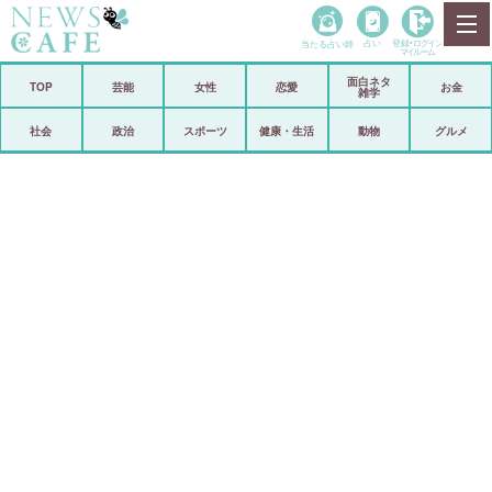
当たる占い師
占い
登録•
ログイン
マイルーム
面白ネタ
ホーム
TOP
芸能
女性
恋愛
お金
雑学
社会
政治
社会
政治
スポーツ
健康・生活
動物
グルメ
経済
海外
芸能
スポーツ
恋愛
ビックリ
コメントポスト
アリ／ナシ
リリース
ショップ
登録・ログイン/マイルーム