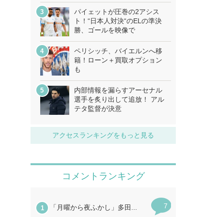
パイェットが圧巻の2アシス
ト！“日本人対決“のELの準決
勝、ゴールを映像で
ペリシッチ、バイエルンへ移
籍！ローン＋買取オプション
も
内部情報を漏らすアーセナル
選手を炙り出して追放！ アル
テタ監督が決意
アクセスランキングをもっと見る