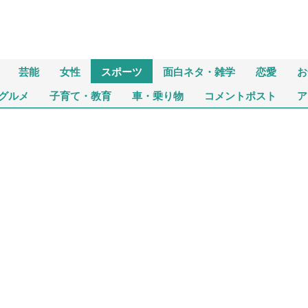
芸能
女性
スポーツ
面白ネタ・雑学
恋愛
お
グルメ
子育て・教育
車・乗り物
コメントポスト
ア