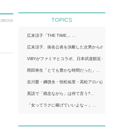
TOPICS
22時23分
広末涼子「THE TIME,」…
広末涼子、病名公表を決断した次男からの言葉「言い訳
VIBYがファミマとコラボ、日本武道館近くで店舗ラッピ
岡田将生「とても豊かな時間だった」…
吉川愛・綱啓永・恒松祐里・高松アロハ(超特急)、仲良
英語で「残念ながら」は何て言う?…
「女ってラクに稼げていいよな～」…