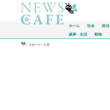
ホーム
社会
政治
健康・生活
動物
ホーム
›
スポーツ
›
記事