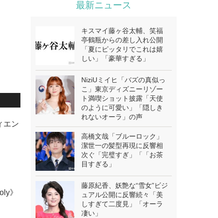
最新ニュース
キスマイ藤ヶ谷太輔、笑福
亭鶴瓶からの差し入れ公開
「夏にピッタリでこれは嬉
しい」「豪華すぎる」
NiziUミイヒ「バズの真似っ
こ」東京ディズニーリゾー
ト満喫ショット披露「天使
のように可愛い」「隠しき
れないオーラ」の声
ィエン
高橋文哉「ブルーロック」
潔世一の髪型再現に反響相
次ぐ「完璧すぎ」「「お茶
目すぎる」
藤原紀香、妖艶な“雪女”ビジ
oly》
ュアル公開に反響続々「美
しすぎて二度見」「オーラ
凄い」