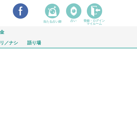
占い
登録・ログイン
当たる占い師
マイルーム
金
リ／ナシ
語り場