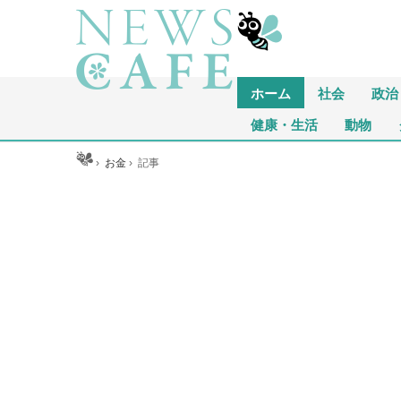
ホーム
社会
政治
健康・生活
動物
ホーム
›
お金
›
記事