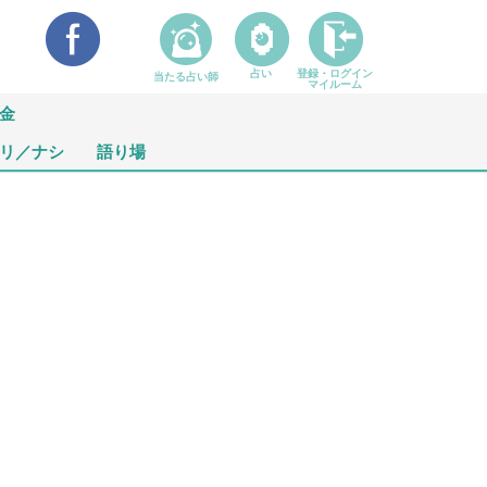
占い
登録・ログイン
当たる占い師
マイルーム
金
リ／ナシ
語り場