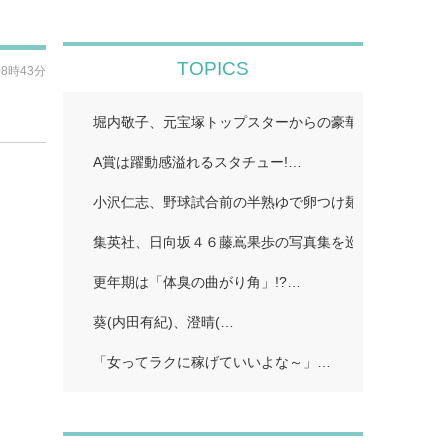
TOPICS
08時43分
堀内敬子、元宝塚トップスターからの豪華差し入れ披露
A賞は躍動感溢れるスタチュー!…
小沢仁志、野球試合前の半熟ゆで卵つけ麺披露「たっぷ
集英社、日向坂４６藤嶌果歩の写真集を巡り声明発表 
更年期は「体臭の曲がり角」!?…
葵(内田有紀)、澄晴(…
「女ってラクに稼げていいよな～」…