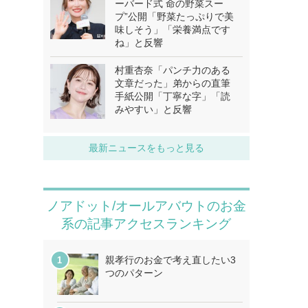
ーバード式 命の野菜スー
プ”公開「野菜たっぷりで美
味しそう」「栄養満点です
ね」と反響
村重杏奈「パンチ力のある
文章だった」弟からの直筆
手紙公開「丁寧な字」「読
みやすい」と反響
最新ニュースをもっと見る
ノアドット/オールアバウトのお金
系の記事アクセスランキング
親孝行のお金で考え直したい3
つのパターン