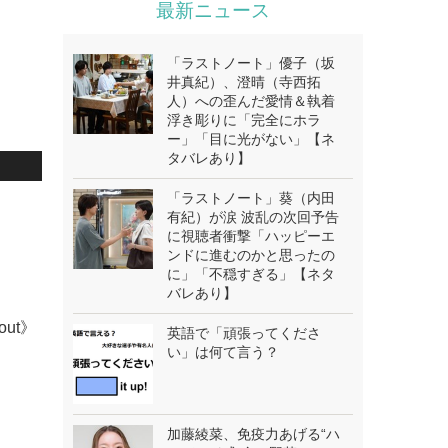
最新ニュース
「ラストノート」優子（坂
井真紀）、澄晴（寺西拓
人）への歪んだ愛情＆執着
浮き彫りに「完全にホラ
ー」「目に光がない」【ネ
タバレあり】
「ラストノート」葵（内田
有紀）が涙 波乱の次回予告
に視聴者衝撃「ハッピーエ
ンドに進むのかと思ったの
に」「不穏すぎる」【ネタ
バレあり】
bout》
英語で「頑張ってくださ
い」は何て言う？
加藤綾菜、免疫力あげる“ハ