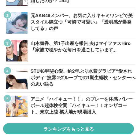
婚したのか？ #42】
元AKB48メンバー、お気に入りキャミワンピで美
スタイル際立つ「可憐で可愛い」「透明感が爆発
してる」の声
山本舞香、第1子出産を報告 夫はマイファスHiro
「家族で穏やかな毎日を過ごしています」
STU48甲斐心愛、約2年ぶり水着グラビア“愛され
ボディ”披露 2グループでの1期生経験・センターへ
の思い語る
アニメ「ハイキュー！！」のプレーを体感 バレー
ボール超体験空間「ハイキュー！！オンザコー
ト」東京上陸 橘大地が現場潜入
ランキングをもっと見る