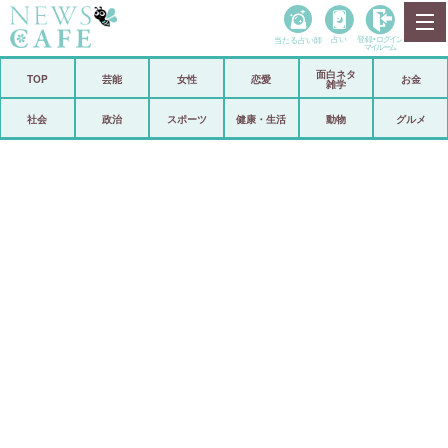
当たる占い師
占い
登録•
ログイン
マイルーム
面白ネタ
ホーム
TOP
芸能
女性
恋愛
お金
雑学
社会
政治
社会
政治
スポーツ
健康・生活
動物
グルメ
経済
海外
芸能
スポーツ
恋愛
ビックリ
コメントポスト
アリ／ナシ
リリース
ショップ
登録・ログイン/マイルーム