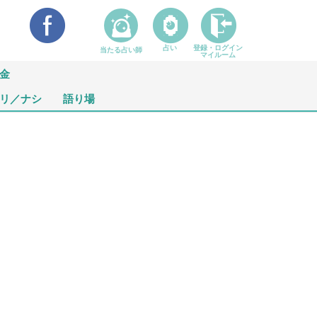
占い
登録・ログイン
当たる占い師
マイルーム
金
リ／ナシ
語り場