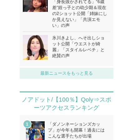
「身長抜かされてる」“6歳
差”姪っ子との幼少期＆現在
の2ショット公開「姉妹にし
か見えない」「共演エモ
い」の声
氷川きよし、へそ出しショ
ット公開「ウエストが綺
麗」「スタイルレベチ」と
絶賛の声
最新ニュースをもっと見る
ノアドット/【100％】Qoly⇒スポ
ーツアクセスランキング
「ダノンネーションズカッ
プ」が今年も開幕！過去には
こんな選手たちが出場