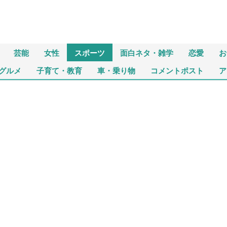
芸能
女性
スポーツ
面白ネタ・雑学
恋愛
お
グルメ
子育て・教育
車・乗り物
コメントポスト
ア