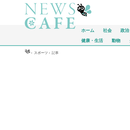
ホーム
社会
政治
健康・生活
動物
ホーム
›
スポーツ
›
記事