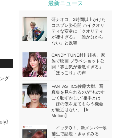
最新ニュース
研ナオコ、3時間以上かけた
コスプレ姿公開 ハイクオリ
ティな変身に「クオリティ
が凄すぎる」「誰か分から
ない」と反響
CANDY TUNE村川緋杏、家
族で映画 プラベショット公
開「雰囲気が素敵すぎる」
「ほっこり」の声
ング
FANTASTICS佐藤大樹、写
真集を見られるのが“ものす
ごく恥ずかしい”相手とは
「裸の僕を見てもらう機会
が最近はない」【In
Motion】
oly》
「イッテQ！」新メンバー候
補生で話題・きゃすみる