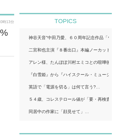
TOPICS
20時13分
%
神谷天音"中田乃愛、６０周年記念作品「ウルトラマン
二宮和也主演『８番出口』本編ノーカット地上波初放送!
アレン様、たんぽぽ川村エミコとの喧嘩後に「初めての
『白雪姫』から『ハイスクール・ミュージカル/ザ・ム
英語で「電源を切る」は何て言う?…
５４歳、コレステロール値が「要・再検査」…
同居中の作家に「顔見せて」…