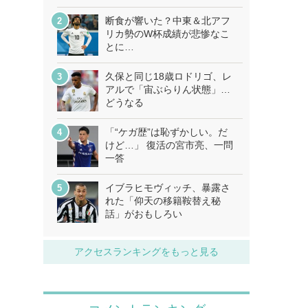
断食が響いた？中東＆北アフ
リカ勢のW杯成績が悲惨なこ
とに…
久保と同じ18歳ロドリゴ、レ
アルで「宙ぶらりん状態」…
どうなる
「“ケガ歴”は恥ずかしい。だ
けど…」 復活の宮市亮、一問
一答
イブラヒモヴィッチ、暴露さ
れた「仰天の移籍鞍替え秘
話」がおもしろい
アクセスランキングをもっと見る