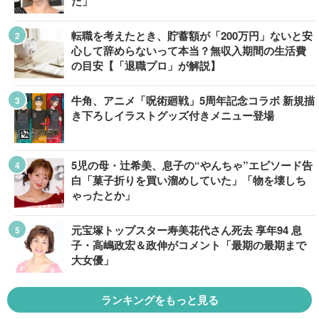
た」
転職を考えたとき、貯蓄額が「200万円」ないと安
心して辞めらないって本当？無収入期間の生活費
の目安【「退職プロ」が解説】
牛角、アニメ「呪術廻戦」5周年記念コラボ 新規描
き下ろしイラストグッズ付きメニュー登場
5児の母・辻希美、息子の“やんちゃ”エピソード告
白「菓子折りを買い溜めしていた」「物を壊しち
ゃったとか」
元宝塚トップスター寿美花代さん死去 享年94 息
子・高嶋政宏＆政伸がコメント「最期の最期まで
大女優」
ランキングをもっと見る