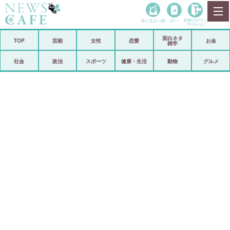
当たる占い師
占い
登録•
ログイン
マイルーム
面白ネタ
ホーム
TOP
芸能
女性
恋愛
お金
雑学
社会
政治
社会
政治
スポーツ
健康・生活
動物
グルメ
経済
海外
芸能
スポーツ
恋愛
ビックリ
コメントポスト
アリ／ナシ
リリース
ショップ
登録・ログイン/マイルーム