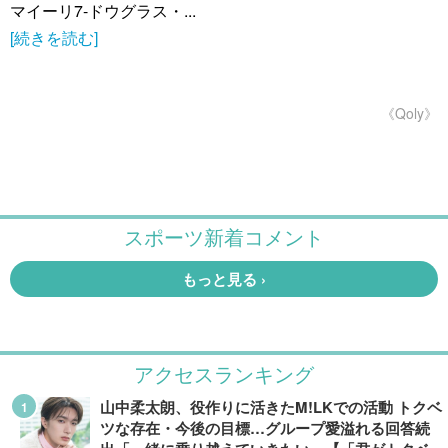
マイーリ7-ドウグラス・...
[続きを読む]
《Qoly》
アクセスランキング
山中柔太朗、役作りに活きたM!LKでの活動 トクベ
ツな存在・今後の目標…グループ愛溢れる回答続