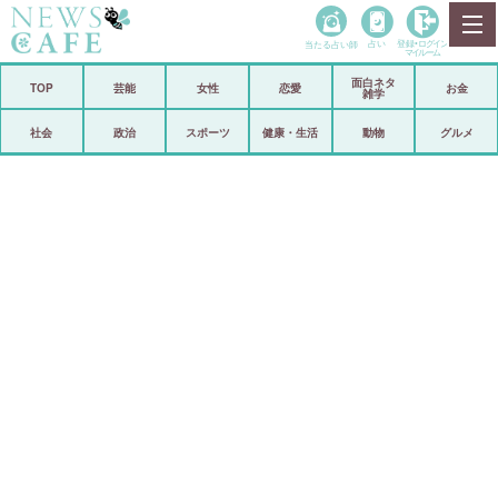
当たる占い師
占い
登録•
ログイン
マイルーム
面白ネタ
ホーム
TOP
芸能
女性
恋愛
お金
雑学
社会
政治
社会
政治
スポーツ
健康・生活
動物
グルメ
経済
海外
芸能
スポーツ
恋愛
ビックリ
コメントポスト
アリ／ナシ
リリース
ショップ
登録・ログイン/マイルーム