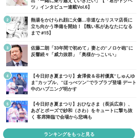
出「一緒に乗り越えていきたい」【「君がトクベ
ツ」インタビュー連載Vol.6】
熱湯をかけられ顔に火傷…非道なカリスマ店長に
立ち向かう準備を開始！【醜い私があなたになる
まで #15】
佐藤二朗「33年間で初めて」妻との“ノロケ砲”に
反響続々「威力抜群」「奥様かっこいい」
【今日好き夏まつり】倉澤俊＆谷村優真“しゅんゆ
ま”カップル、“ほっぺツン”でラブラブ登場 デート
中のハプニング明かす
【今日好き夏まつり】おひなさま（長浜広奈）、
あざとポーズで紗和（さわ）をキュートに撃ち抜
く 客席降臨で会場から悲鳴も
ランキングをもっと見る