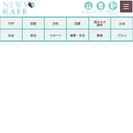
当たる占い師
占い
登録•
ログイン
マイルーム
面白ネタ
ホーム
TOP
芸能
女性
恋愛
お金
雑学
社会
政治
社会
政治
スポーツ
健康・生活
動物
グルメ
経済
海外
芸能
スポーツ
恋愛
ビックリ
コメントポスト
アリ／ナシ
リリース
ショップ
登録・ログイン/マイルーム