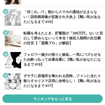
「何これ…!?」朝からスマホの通知が止まらな
い！誤投稿画像が拡散され大炎上【醜い私があな
たになるまで #19】
転職を考えたとき、貯蓄額が「200万円」ないと安
心して辞めらないって本当？無収入期間の生活費
の目安【「退職プロ」が解説】
フォロワー減少の焦りと嫉妬…一気にバズらせる
ため酔っ払って自暴自棄に【醜い私があなたにな
るまで #18】
ダサ子に居場所を奪われる恐怖…ファンに当たり
散らすカリスマ店長に余裕なし！【醜い私があな
たになるまで #17】
ランキングをもっと見る